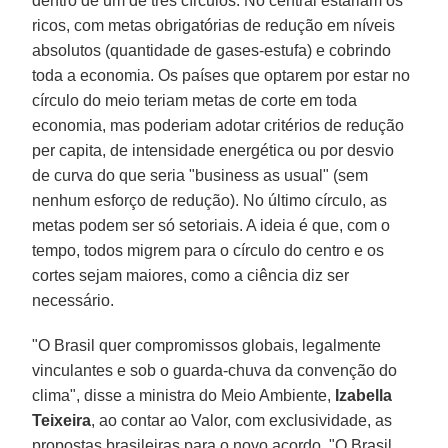
dentro de um de três círculos. No central estariam os
ricos, com metas obrigatórias de redução em níveis
absolutos (quantidade de gases-estufa) e cobrindo
toda a economia. Os países que optarem por estar no
círculo do meio teriam metas de corte em toda
economia, mas poderiam adotar critérios de redução
per capita, de intensidade energética ou por desvio
de curva do que seria "business as usual" (sem
nenhum esforço de redução). No último círculo, as
metas podem ser só setoriais. A ideia é que, com o
tempo, todos migrem para o círculo do centro e os
cortes sejam maiores, como a ciência diz ser
necessário.
"O Brasil quer compromissos globais, legalmente
vinculantes e sob o guarda-chuva da convenção do
clima", disse a ministra do Meio Ambiente,
Izabella
Teixeira
, ao contar ao Valor, com exclusividade, as
propostas brasileiras para o novo acordo. "O Brasil