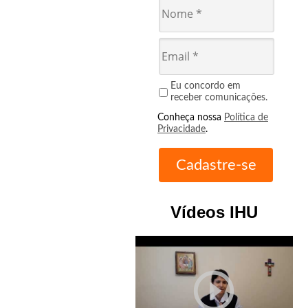
Eu concordo em
receber comunicações.
Conheça nossa
Política de
Privacidade
.
Vídeos IHU
play_circle_outline