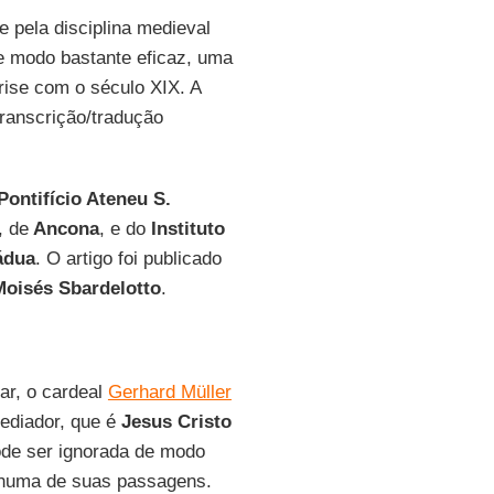
 pela disciplina medieval
e modo bastante eficaz, uma
ise com o século XIX. A
transcrição/tradução
Pontifício Ateneu S.
, de
Ancona
, e do
Instituto
ádua
. O artigo foi publicado
Moisés Sbardelotto
.
ar, o cardeal
Gerhard Müller
ediador, que é
Jesus Cristo
ode ser ignorada de modo
huma de suas passagens.