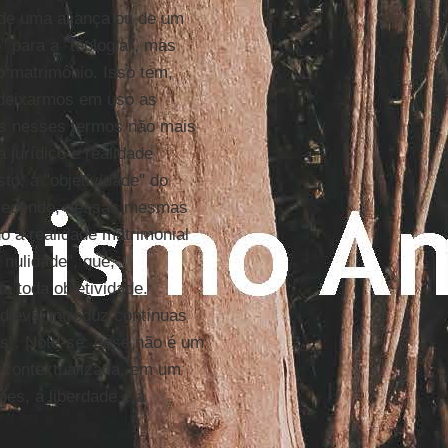
 de uma aliança ou de um
 para a "teologia", mas
o matrimônio. Isso tem,
 deixarmos em uso as
us nesses termos não mais
jurídico e realidade
o, a "objetividade" do
orecendo, dessas mesmas
o a realidade matrimonial
 nulidade", que,
a toda objetividade.
dieval introduz contínuas
s". Note-se: esse não é um
escontextualizada, em um
es, a liberdade e a