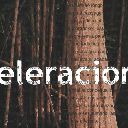
analogia com um "contrato", mas sim ao longo das linhas
pacto: a mudança não é apenas uma passagem do "direito"
também entre configurações jurídicas diferentes do própri
como consequência, um grande paradoxo: justamente se
"categorias medievais" que transcrevem a palavra de De
adequados, geramos contínuas contradições entre sistema 
matrimonial. Assim, se buscamos salvaguardar, a todo cust
matrimônio com as categorias medievais, acabamos fav
categorias medievais, apenas o lado subjetivo, submetend
objetiva à carnificina impiedosa das "causas subjetivas de
inevitavelmente, se multiplicam e esvaziam de consistênci
Erradicada do seu ambiente original, a conceitualidade me
forçações na realidade e também acaba gerando "monstro
efeito das categorias como tais, mas da sua utilização d
clima e em uma cultura que pensa o ser humano, as relaçõ
autoridade de modo profundamente diferente.