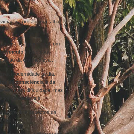
iciados" por alguma falha,
o.
sa transcrição medieval, um
do vínculo"
. Isso está
ntação da era medieval.
om a modernidade tardia,
ios da consciência e da
que entra em dificuldade, mas
egorias medievais.
er sobre dois aspectos da
erno: