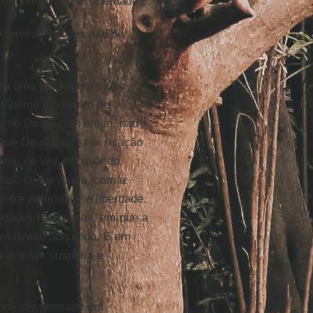
e "comunhão" e "liberdade";
o remédio processual de
era uma passagem muito
autônomo e o objeto de
ra de Deus, com efeito, não
que Deus uniu", em relação
mana, de vez em quando,
ntes. O que muda, com a
ntre autoridade e liberdade.
idades recíprocas, em que a
 direito adquirido. E em
rece ser suspeita e
 pode ser pensado em