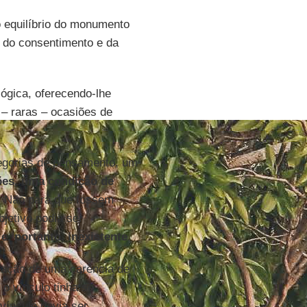
o equilíbrio do monumento
s do consentimento e da
lógica, oferecendo-lhe
– raras – ocasiões de
tegorias de pensamento, um
ções, uma condição de
. Não para que fossem
bjetivo podia ser
e, portanto, inexistente
.
tação de uma carência de
 o vínculo tinha se
vínculo devia ser