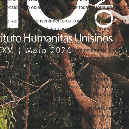
considerado objetivo, subtraído de toda história do sujeito.
Se, ao invés, consentimento ou consumação estivessem "v
então se devia constatar que o vínculo nunca tinha ocorrid
Fisiologia e patologia do vínculo, no entanto, tinham, nes
elemento em comum:
não admitiam nenhuma "história 
tipicamente ligado ao método de pensamento e de argume
No entanto, tal modelo medieval entra em crise quando, c
realiza-se
um mundo que pensa o sujeito com os critér
história
. Com tal crise, repito, não é a indissolubilidade 
o seu modo de ser compreendida e transcrita segundo cat
Como prova desse limite "categórico", gostaria de me det
questão, assim como se apresentam no mundo tardo-mod