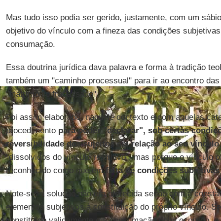
Mas tudo isso podia ser gerido, justamente, com um sábi
objetivo do vínculo com a fineza das condições subjetiva
consumação.
Essa doutrina jurídica dava palavra e forma à tradição teo
também um "caminho processual" para ir ao encontro das 
"matrimônio fracassado".
Foi assim elaborado, naquele contexto e com aquelas ca
procedimento
para poder "declarar", sob certas condi
reversibilidade dos sujeitos em relação ao seu vínculo
"dissolvidos do vínculo restritivo", mas porque o vínculo o
reconhecido como que em
falta de condições subjetivas 
Note-se: a solução não era oferecida senão com a consta
elementos subjetivos à constituição do próprio vínculo. Se
constituído validamente e a consumação tinha ocorrido, o 