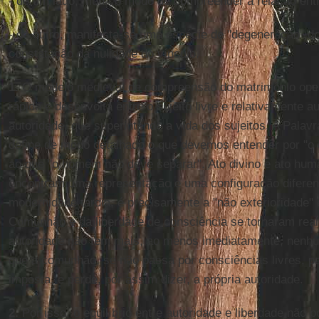
- de um lado, muda o modo de compreender a relação entr
- de outro, manifesta-se uma espécie de "degeneração" d
constatação da nulidade do vínculo.
1.
O modelo medieval de compreensão do matrimônio op
rápida e desenvolta entre o sujeito livre e relativamente 
autoridade, que superintende a vida dos sujeitos. A Palav
define de modo detalhado o que devemos entender por "o 
ao que "o homem não deve separar". Ato divino e ato hu
encontram uma representação e uma configuração difere
modernidade tardia, é precisamente a "não exterioridade" e
Comunhão e da liberdade de consciência se tornaram real
autoridade não tem mais, ao menos imediatamente, nenhum
que a comunhão, se não passa por consciências livres, pa
imposta, e perde, por assim dizer, a própria autoridade.
2.
Por isso, o equilíbrio entre autoridade e liberdade não