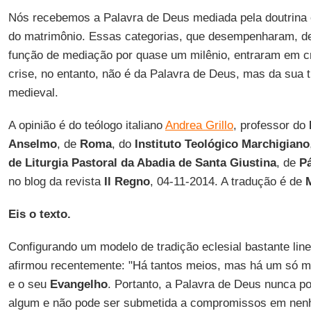
Nós recebemos a Palavra de Deus mediada pela doutrina e
do matrimônio. Essas categorias, que desempenharam, d
função de mediação por quase um milênio, entraram em cr
crise, no entanto, não é da Palavra de Deus, mas da sua 
medieval.
A opinião é do teólogo italiano
Andrea Grillo
, professor do
Anselmo
, de
Roma
, do
Instituto Teológico Marchigiano
de Liturgia Pastoral da Abadia de Santa Giustina
, de
P
no blog da revista
Il Regno
, 04-11-2014. A tradução é de
Eis o texto.
Configurando um modelo de tradição eclesial bastante line
afirmou recentemente: "Há tantos meios, mas há um só m
e o seu
Evangelho
. Portanto, a Palavra de Deus nunca p
algum e não pode ser submetida a compromissos em nen