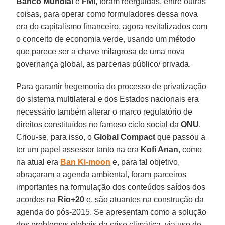
Banco Mundial
e
FMI
, foram reerguidas, entre outras
coisas, para operar como formuladores dessa nova
era do capitalismo financeiro, agora revitalizados com
o conceito de economia verde, usando um método
que parece ser a chave milagrosa de uma nova
governança global, as parcerias público/ privada.
Para garantir hegemonia do processo de privatização
do sistema multilateral e dos Estados nacionais era
necessário também alterar o marco regulatório de
direitos constituídos no famoso ciclo social da
ONU
.
Criou-se, para isso, o
Global Compact
que passou a
ter um papel assessor tanto na era
Kofi Anan
, como
na atual era
Ban Ki-moon
e, para tal objetivo,
abraçaram a agenda ambiental, foram parceiros
importantes na formulação dos conteúdos saídos dos
acordos na
Rio+20
e, são atuantes na construção da
agenda do pós-2015. Se apresentam como a solução
dos problemas globais da crise climática, via uso de