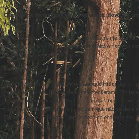
livros no ranking da
Amazon
.
O senhor se reconhece como uma marca filosófica, um 
sucesso?
Eu, ícone? No entanto, ambíguo. Me odeiam, me chamam d
stalinista, me acusam de plágio. Mas aceito o risco de se
minhas declarações problemáticas.
Por exemplo?
Quando eu escrevi, no livro
Violenza
, que
Hitler
não foi s
mudanças sociais. E sabe onde me entenderam? Em
Isra
aberto à discordância. De fato, eu defendo o boicote aos
contesto também os amigos que dizem que não se deve ir 
Especialmente na
Europa
, depois você se encontra nas 
com os nazistas.