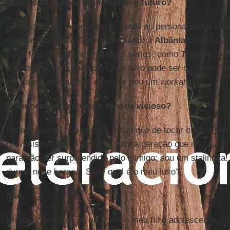
Quais são os seus planos para o futuro?
Eu gostaria de fazer um livro sobre os personagens a se
Cesare Borgia
ou
Galeazzo Ciano
: a
Albânia
fascista, 
ouro. Mas devo fazer trabalhos sérios, como
Trouble in 
com o filme de
Lubitsch
. Cada livro pode ser o último. E
por causa do diabetes e porque sou um
workaholic
.
O senhor tem um estilo de vida vicioso?
Os psiquiatras que veem o meu tique de tocar o nariz pe
nervosismo! Sou o único da minha geração que não me d
para não ser surpreendido pelo inimigo: sou um stalinista!
durmo nove horas... Sabe qual é o meu luxo?
Não.
Uma vez por ano, eu vou com o meu filho adolescente, o