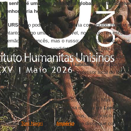
O senhor é um ícone antiliberal global. Se a URSS tive
senhor seria hoje?
A
URSS
não podia vencer, não teria conseguido integrar a 
entanto, e digo uma coisa horrível, no colégio, eu escolhi,
alemão ou o francês, mas o russo: para falar a língua d
dissidente e, depois, candidato em 1990, eu lutei contra
muito: se, nos anos 1970, não tivessem me contratado n
Universidade de Pesquisa de Liubliana
, que ainda me p
eu teria me tornado um estúpido professor local de filosofi
Quanto o senhor ganha?
Eu não digo, em geral, por questões fiscais. Mas o líquid
aqui no instituto, depois a mesma quantia em
Londres
, e
nos
EUA
, pelas palestras. Dos livros, vem pouco. É possí
cópias:
Toni Negri
, com
Império
, me disse que conseguiu