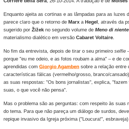
Corriere della Sera
, 26-10-2014. A tradução é de
Moisés 
Enquanto ajeita as cortinas e as lâmpadas para as luzes d
parece claro que o retorno de
Marx
a
Hegel
, através da p
sugerido por
Žižek
no segundo volume de
Meno di niente
materialismo dialético em versão
Cabaret Voltaire
.
No fim da entrevista, depois de tirar o seu primeiro
selfie
–
porque "eu me odeio, e as fotos roubam a alma" – e de con
aprendidas com
Giorgio Agamben
sobre a relação entre 
características fálicas (vermelho/grosso, branco/cansado)
as suas respostas: "Os bons jornalistas", explica, "fazem
suas, o que você não pensa".
Mas o problema são as perguntas: com respeito às suas r
do tema. Para que não pareça um diálogo de surdos, deve
repique invasivo da Igreja próxima ("Loucura!", esbraveja)