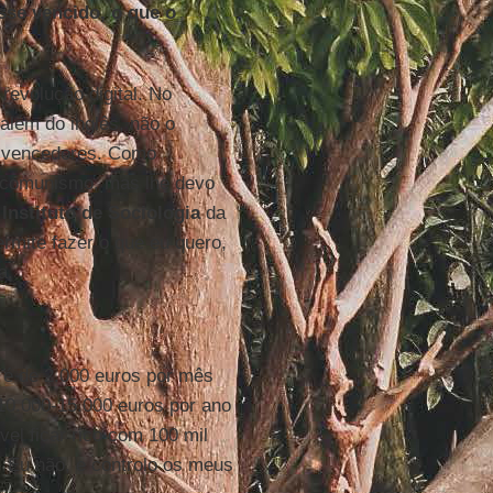
sse vencido, o que o
revolução digital. No
 além do inglês, não o
os vencedores. Como
 o comunismo, mas lhe devo
o
Instituto de Sociologia
da
ermite fazer o que eu quero,
a.
o é de 2.000 euros por mês
 10.000-15.000 euros por ano
vel ficar rico com 100 mil
. Eu não, e controlo os meus