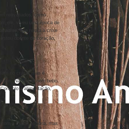
rem reavaliados, como
com ele, viveu uma época de
Paradise
, que relata a crise
u estou doente do coração,
nsam no crack, mas é
roguei. Não fumo nem bebo,
 Controlo a alimentação,
u com a minha esposa, mas