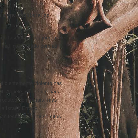
ícone antiliberal de
e fascista de esquerda, de
r mal interpretado com as
uficientemente violento nas
el
. Aquele, sim, é um país
 produtos comerciais, mas
a Israel. Errado.
manifestações antissemitas