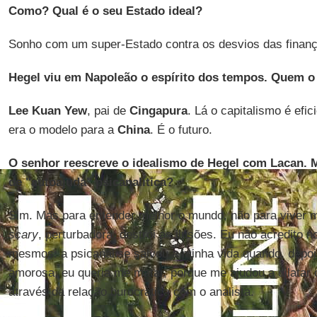
Como? Qual é o seu Estado ideal?
Sonho com um super-Estado contra os desvios das finança
Hegel viu em Napoleão o espírito dos tempos. Quem o
Lee Kuan Yew
, pai de
Cingapura
. Lá o capitalismo é efi
era o modelo para a
China
. É o futuro.
O senhor reescreve o idealismo de Hegel com Lacan. M
de "autoajuda" psicanalítica?
Sim. Mas para entender melhor o mundo, não para viver me
scary
, perturbadora, destrói as ilusões. Eu não acredito 
mesmos: a psicanálise salvou a minha vida quando, depo
amorosa, eu queria me matar, porque me ajudou a dilatar 
através da relação burocrática com o analista.