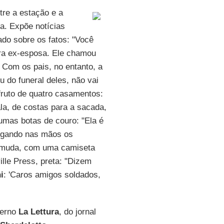
tre a estação e a
rba. Expõe notícias
ado sobre os fatos: "Você
ira ex-esposa. Ele chamou
 Com os pais, no entanto, a
 do funeral deles, não vai
, fruto de quatro casamentos:
la, de costas para a sacada,
gumas botas de couro: "Ela é
pegando nas mãos os
bermuda, com uma camiseta
ille Press, preta: "Dizem
i
: 'Caros amigos soldados,
derno
La Lettura
, do jornal