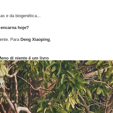
s e da biogenética...
 encarna hoje?
ciente. Para
Deng Xiaoping
,
eno di niente é um livro
lhor. A minha filosofia é
no conhecimento de si
is de uma decepção
o desejo de autodestruição