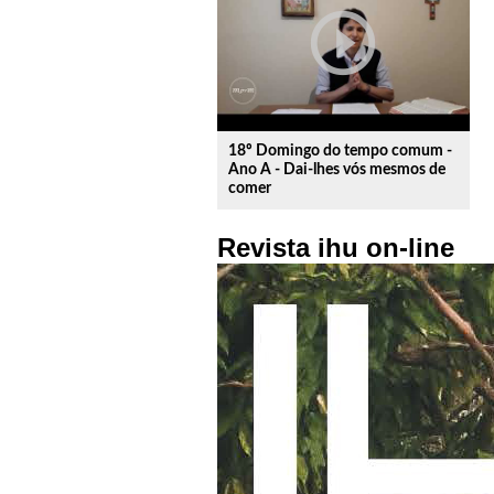
play_circle_outline
18º Domingo do tempo comum -
Ano A - Dai-lhes vós mesmos de
comer
Revista ihu on-line