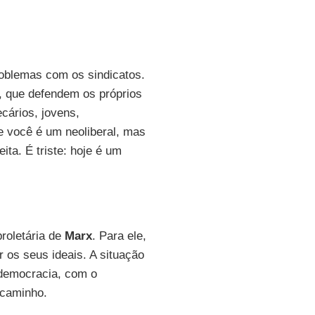
roblemas com os sindicatos.
, que defendem os próprios
ecários, jovens,
e você é um neoliberal, mas
ita. É triste: hoje é um
proletária de
Marx
. Para ele,
r os seus ideais. A situação
-democracia, com o
 caminho.