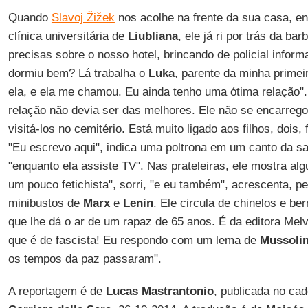
Quando
Slavoj Žižek
nos acolhe na frente da sua casa, en
clínica universitária de
Liubliana
, ele já ri por trás da ba
precisas sobre o nosso hotel, brincando de policial inform
dormiu bem? Lá trabalha o
Luka
, parente da minha prime
ela, e ela me chamou. Eu ainda tenho uma ótima relação".
relação não devia ser das melhores. Ele não se encarregou
visitá-los no cemitério. Está muito ligado aos filhos, dois
"Eu escrevo aqui", indica uma poltrona em um canto da sa
"enquanto ela assiste TV". Nas prateleiras, ele mostra al
um pouco fetichista", sorri, "e eu também", acrescenta, 
minibustos de
Marx
e
Lenin
. Ele circula de chinelos e 
que lhe dá o ar de um rapaz de 65 anos. É da editora Melv
que é de fascista! Eu respondo com um lema de
Mussolin
os tempos da paz passaram".
A reportagem é de
Lucas Mastrantonio
, publicada no ca