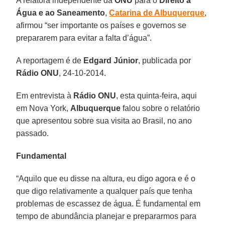
A relatora independente da
ONU
para o
Direito à
Água e ao Saneamento
,
Catarina de Albuquerque
,
afirmou “ser importante os países e governos se
prepararem para evitar a falta d’água”.
A reportagem é de
Edgard Júnior
, publicada por
Rádio ONU
, 24-10-2014.
Em entrevista à
Rádio ONU
, esta quinta-feira, aqui
em Nova York,
Albuquerque
falou sobre o relatório
que apresentou sobre sua visita ao Brasil, no ano
passado.
Fundamental
“Aquilo que eu disse na altura, eu digo agora e é o
que digo relativamente a qualquer país que tenha
problemas de escassez de água. É fundamental em
tempo de abundância planejar e prepararmos para