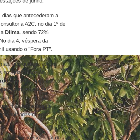
estações de junho.
s dias que antecederam a
onsultoria A2C, no dia 1º de
s a
Dilma
, sendo 72%
No dia 4, véspera da
il usando o "Fora PT".
 mais que qualquer outro
es em quantidade às
rdo Almeida
. Apesar da
sabonadoras à solidez
 na rede com força hoje
o que manifestações de
s organizadas na rede",
a eleição presidencial de