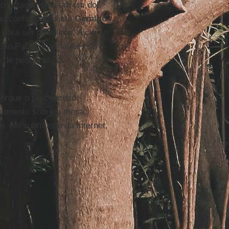
va o antagonismo em um dos
o contra o paulista
Geraldo
 para ser pedreiros. Alckmin
ão Paulo, mas lá eles só
 de pedreiros, os
porque o preconceito
entimento sobre a mesa,
e. No submundo da internet,