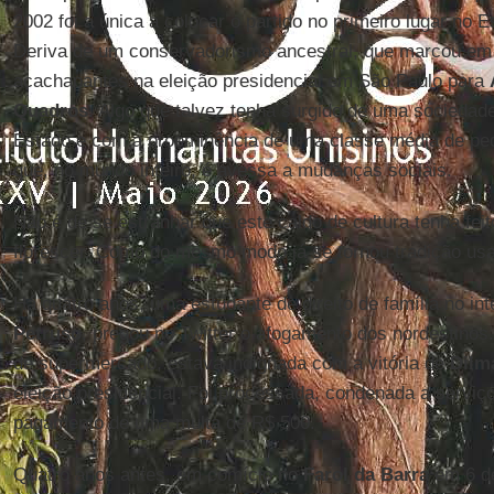
2002 foi a única a colocar o partido no primeiro lugar no 
Deriva de um conservadorismo ancestral, que marcou em 
acachapantes na eleição presidencial em São Paulo para
Quadros
. Algo que talvez tenha surgido de uma socieda
Estado e com a proeminência de uma classe média de p
que, no mundo inteiro, é avessa a mudanças sociais.
Não é de se estranhar que este caldo de cultura tenha fei
florescer. Como do mesmo modo já se tornou tradição usar
Há quatro anos, uma estudante de direito de família no inte
Petruso
, pregou no Twitter o afogamento dos nordestinos
de supermercado, estava indignada com a vitória de
Dilm
eleição presidencial. Foi processada, condenada a serviç
pagamento de uma multa de R$ 500.
Quatro anos antes, em comício no
Farol da Barra
em 6 de