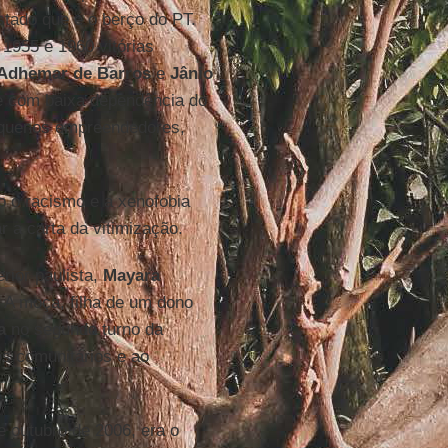
Estado que é o berço do PT.
1955 e 1960 vitórias
Adhemar de Barros
e
Jânio
de com baixa dependência do
equenos empreendedores,
to o racismo e a xenofobia
 a carta da vitimização.
rior paulista,
Mayara
. A moça, filha de um dono
a
no segundo turno da
os comunitários e ao
 outubro de 2006, era o