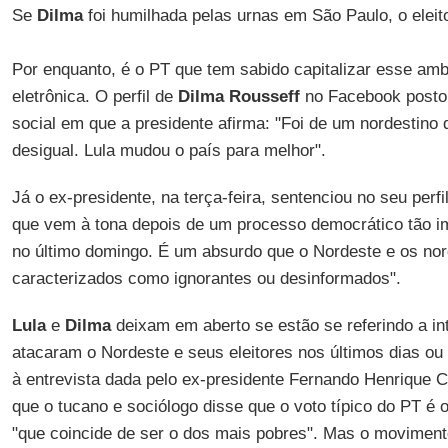
Se
Dilma
foi humilhada pelas urnas em São Paulo, o eleit
Por enquanto, é o PT que tem sabido capitalizar esse amb
eletrônica. O perfil de
Dilma Rousseff
no Facebook post
social em que a presidente afirma: "Foi de um nordestino
desigual. Lula mudou o país para melhor".
Já o ex-presidente, na terça-feira, sentenciou no seu perf
que vem à tona depois de um processo democrático tão i
no último domingo. É um absurdo que o Nordeste e os no
caracterizados como ignorantes ou desinformados".
Lula
e
Dilma
deixam em aberto se estão se referindo a i
atacaram o Nordeste e seus eleitores nos últimos dias ou
à entrevista dada pelo ex-presidente Fernando Henrique 
que o tucano e sociólogo disse que o voto típico do PT é
"que coincide de ser o dos mais pobres". Mas o movimento