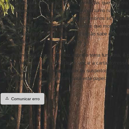
presidente
Lula
, então candidato à reeleição, que açula
atos inaugurais da campanha do segundo turno naquele an
Alckmin
: "Para os adversários, os nordestinos só servem
quer conquistar os votos dos nordestinos que moram em S
servem para servente de pedreiro. Ele não sabe que, além
nordestinos querem ser engenheiros".
Se a manipulação que o PT faz sobre o tema funciona, é 
realmente existe. E na hora de se lançar a carta do ress
sempre é possível mandar prender os suspeitos de sempr
não faltarão os que se prestam para este papel.
⚠️
Comunicar erro