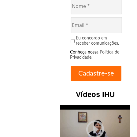
Eu concordo em
receber comunicações.
Conheça nossa
Política de
Privacidade
.
Vídeos IHU
play_circle_outline