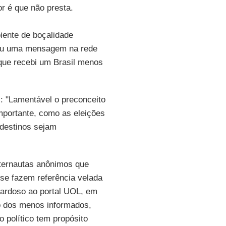
or é que não presta.
iente de boçalidade
ou uma mensagem na rede
 que recebi um Brasil menos
il: "Lamentável o preconceito
mportante, como as eleições
rdestinos sejam
nternautas anônimos que
 se fazem referência velada
Cardoso ao portal UOL, em
 o dos menos informados,
 político tem propósito