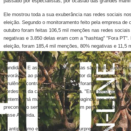
passado por especialistas, por ocasião das grandes manif
Ele mostrou toda a sua exuberância nas redes sociais no
eleição. Segundo o monitoramento feito pela empresa de c
outubro foram feitas 106,5 mil menções nas redes sociai
negativas e 3.850 delas eram com a "hashtag" "Fora PT". 
eleição, foram 185,4 mil menções, 80% negativas e 11,5 m
"Nas redes sociais, o grande tema político do ano é o PT,
candidato. E as menções antipetistas são muito superior
favoráveis ao partido", disse o diretor da consultoria,
Rica
virulência contra o partido, poucas foram as menções de
nordestina da candidatura de
Dilma
. "Este tema apareceu
[ontem] e há muito mais petistas reagindo aos ataques d
preconceito sendo feitas, o que é um perfil típico de açõe
disse Almeida.
O antipetismo em São Paulo não surpreende, uma vez que 