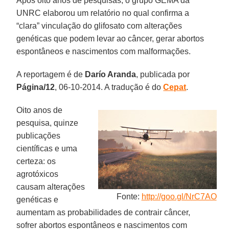
Após oito anos de pesquisas, o grupo GEMA da
UNRC elaborou um relatório no qual confirma a
“clara” vinculação do glifosato com alterações
genéticas que podem levar ao câncer, gerar abortos
espontâneos e nascimentos com malformações.
A reportagem é de
Darío Aranda
, publicada por
Página/12
, 06-10-2014. A tradução é do
Cepat
.
Oito anos de
pesquisa, quinze
publicações
científicas e uma
certeza: os
agrotóxicos
causam alterações
Fonte:
http://goo.gl/NrC7AO
genéticas e
aumentam as probabilidades de contrair câncer,
sofrer abortos espontâneos e nascimentos com