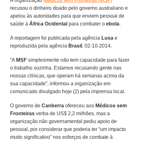
A organização
Médicos sem Fronteiras (MSF)
recusou o dinheiro doado pelo governo australiano e
apelou às autoridades para que enviem pessoal de
saúde à
África Ocidental
para combater o
ebola
.
A reportagem foi publicada pela agência
Lusa
e
reproduzida pela agência
Brasil
, 02-10-2014.
“A
MSF
simplesmente não tem capacidade para fazer
o trabalho sozinha. Estamos recusando gente nas
nossas clínicas, que operam há semanas acima da
sua capacidade”, informou a organização em
comunicado divulgado hoje (2) pela imprensa local.
O governo de
Canberra
ofereceu aos
Médicos sem
Fronteiras
verba de US$ 2,2 milhões, mas a
organização não governamental pediu apoio de
pessoal, por considerar que poderia ter “um impacto
muito significativo” nos esforços de combate à