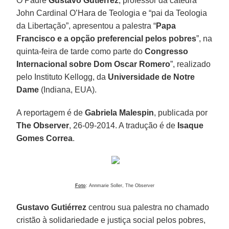
O Padre
Gustavo Gutiérrez
, professor da cátedra
John Cardinal O’Hara de Teologia e “pai da Teologia
da Libertação”, apresentou a palestra “
Papa
Francisco e a opção preferencial pelos pobres
”, na
quinta-feira de tarde como parte do
Congresso
Internacional sobre Dom Oscar Romero
”, realizado
pelo Instituto Kellogg, da
Universidade de Notre
Dame
(Indiana, EUA).
A reportagem é de
Gabriela Malespin
, publicada por
The Observer
, 26-09-2014. A tradução é de
Isaque
Gomes Correa
.
Foto
: Annmarie Soller, The Observer
Gustavo Gutiérrez
centrou sua palestra no chamado
cristão à solidariedade e justiça social pelos pobres,