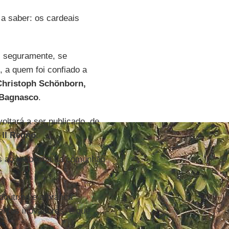
 a saber: os cardeais
, seguramente, se
, a quem foi confiado a
Christoph Schönborn,
 Bagnasco
.
oltará a ser publicado, de
a
Il Regno
.
as ao problema da comunhão
outrina e a prática
entos inovadores, e que