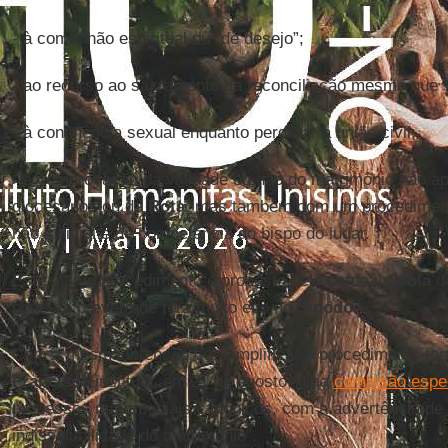
- à comunhão espiritual ou “de desejo”;
- ao recurso ao sacramento da reconciliação mesmo que 
- à continência sexual enquanto perdurar a união civil;
- à comprovação da validade ou não do matrimônio não ap
diocesanos ou da
Rota
, mas também com um procedimento
não judicial e de competência do bispo do lugar.
Este último procedimento é proposto pelo cardeal
Scola
de
pode-se prever que terá muito eco no
Sínodo
.
Com a mesma intenção de “simplificar o procedimento tor
Francisco
instituiu, em 27 de agosto, uma
comissão espe
processos matrimoniais canônicos, com a advertência de “
indissolubilidade do matrimônio”.