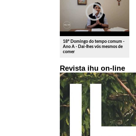
play_circle_outline
18º Domingo do tempo comum -
Ano A - Dai-lhes vós mesmos de
comer
Revista ihu on-line