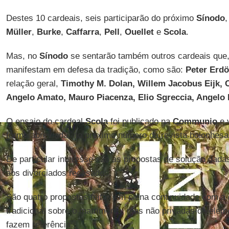
Destes 10 cardeais, seis participarão do próximo
Sínodo
,
Müller
,
Burke
,
Caffarra
,
Pell
,
Ouellet
e
Scola
.
Mas, no
Sínodo
se sentarão também outros cardeais que
manifestam em defesa da tradição, como são:
Peter Erdö
relação geral,
Timothy M. Dolan, Willem Jacobus Eijk, 
Angelo Amato, Mauro Piacenza, Elio Sgreccia, Angelo
O ensaio do cardeal
Scola
foi publicado na
Communio
e v
forma abreviada, no próximo número da revista bolonhes
De particular interesse são as propostas de solução dad
aos divorciados recasados.
São quatro propostas feitas em plena continuidade com a d
tradicional sobre o matrimônio, mas não privadas de elem
fazem referência: