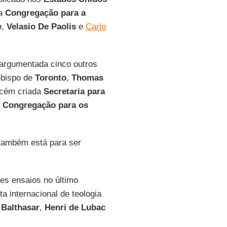
da
Congregação para a
e
,
Velasio De Paolis
e
Carlo
 argumentada cinco outros
ebispo de
Toronto
,
Thomas
recém criada
Secretaria para
a
Congregação para os
 também está para ser
es ensaios no último
sta internacional de teologia
 Balthasar
,
Henri de Lubac