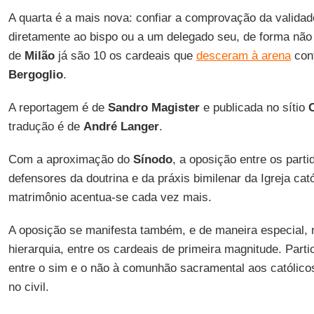
A quarta é a mais nova: confiar a comprovação da valida
diretamente ao bispo ou a um delegado seu, de forma não 
de
Milão
já são 10 os cardeais que
desceram à arena
con
Bergoglio
.
A reportagem é de
Sandro Magister
e publicada no sítio
C
tradução é de
André
Langer
.
Com a aproximação do
Sínodo
, a oposição entre os part
defensores da doutrina e da práxis bimilenar da Igreja cat
matrimônio acentua-se cada vez mais.
A oposição se manifesta também, e de maneira especial, n
hierarquia, entre os cardeais de primeira magnitude. Part
entre o sim e o não à comunhão sacramental aos católico
no civil.