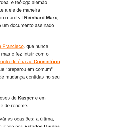
rdeal e teólogo alemão
te a ele de maneira
i o cardeal
Reinhard Marx
,
do um documento assinado
 Francisco
, que nunca
 mas o fez intuir com o
 introdutória ao
Consistório
que “preparou em comum”
de mudança contidas no seu
 teses de
Kasper
e em
s e de renome.
árias ocasiões: a última,
blicado nos
Estados Unidos