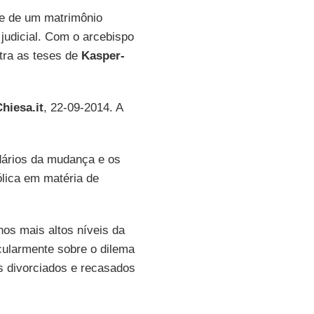
de de um matrimônio
judicial. Com o arcebispo
tra as teses de
Kasper-
hiesa.it
, 22-09-2014. A
idários da mudança e os
ólica em matéria de
os mais altos níveis da
icularmente sobre o dilema
s divorciados e recasados