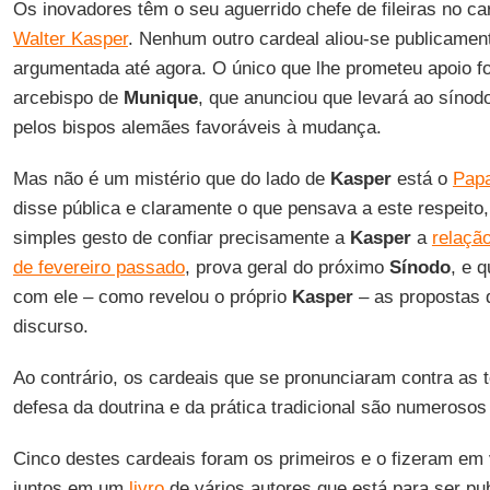
Os inovadores têm o seu aguerrido chefe de fileiras no ca
Walter Kasper
. Nenhum outro cardeal aliou-se publicamen
argumentada até agora. O único que lhe prometeu apoio fo
arcebispo de
Munique
, que anunciou que levará ao síno
pelos bispos alemães favoráveis à mudança.
Mas não é um mistério que do lado de
Kasper
está o
Papa
disse pública e claramente o que pensava a este respeito,
simples gesto de confiar precisamente a
Kasper
a
relação
de fevereiro passado
, prova geral do próximo
Sínodo
, e 
com ele – como revelou o próprio
Kasper
– as propostas 
discurso.
Ao contrário, os cardeais que se pronunciaram contra as
defesa da doutrina e da prática tradicional são numeroso
Cinco destes cardeais foram os primeiros e o fizeram em v
juntos em um
livro
de vários autores que está para ser pu