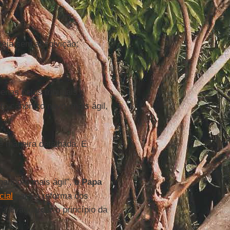
seja sem absolvição;
enas pelos tribunais
 canônico novo, mais ágil,
 maneira detalhada. E
nando-o mais ágil”, o
Papa
cial
para a reforma dos
salvaguardar o princípio da