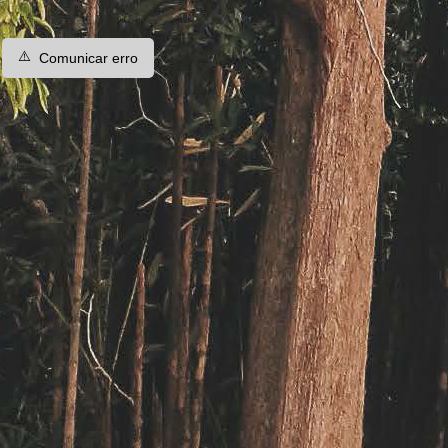
⚠️
Comunicar erro