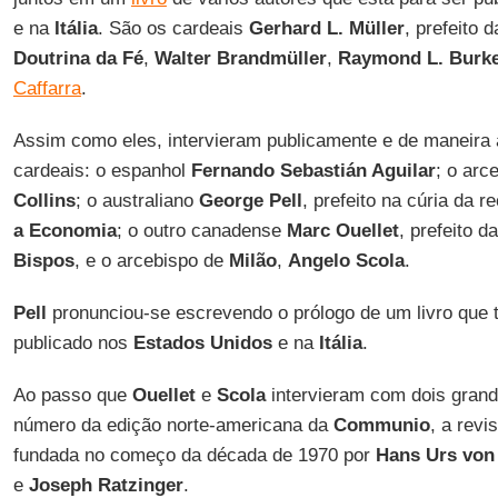
e na
Itália
. São os cardeais
Gerhard L. Müller
, prefeito 
Doutrina da Fé
,
Walter Brandmüller
,
Raymond L. Burk
Caffarra
.
Assim como eles, intervieram publicamente e de maneira
cardeais: o espanhol
Fernando Sebastián Aguilar
; o arc
Collins
; o australiano
George Pell
, prefeito na cúria da 
a Economia
; o outro canadense
Marc Ouellet
, prefeito d
Bispos
, e o arcebispo de
Milão
,
Angelo Scola
.
Pell
pronunciou-se escrevendo o prólogo de um livro que
publicado nos
Estados
Unidos
e na
Itália
.
Ao passo que
Ouellet
e
Scola
intervieram com dois grand
número da edição norte-americana da
Communio
, a revi
fundada no começo da década de 1970 por
Hans Urs von
e
Joseph Ratzinger
.