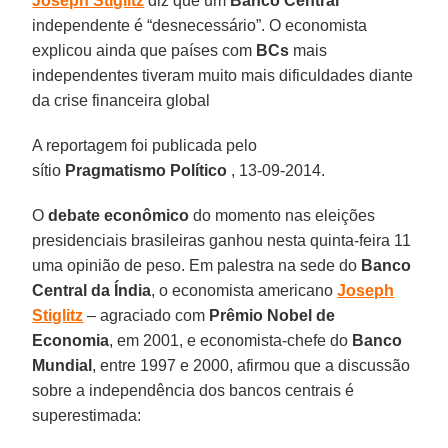
Joseph Stiglitz
diz que um
Banco Central
independente é “desnecessário”. O economista
explicou ainda que países com
BCs
mais
independentes tiveram muito mais dificuldades diante
da crise financeira global
A reportagem foi publicada pelo
sítio
Pragmatismo
Político
, 13-09-2014.
O
debate econômico
do momento nas eleições
presidenciais brasileiras ganhou nesta quinta-feira 11
uma opinião de peso. Em palestra na sede do
Banco
Central da Índia
, o economista americano
Joseph
Stiglitz
– agraciado com
Prêmio Nobel de
Economia
, em 2001, e economista-chefe do
Banco
Mundial
, entre 1997 e 2000, afirmou que a discussão
sobre a independência dos bancos centrais é
superestimada: