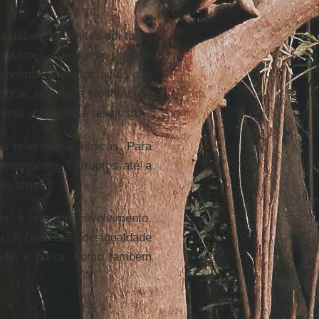
stabelecer limites em torno
"outros" - de outros países,
aramente nas democracias não
dificar sua base eleitoral, os
ais, culturais e religiosos.
s religiosas e étnicas. Para
uentemente, corruptos até a
as urnas.
s e em desenvolvimento,
ca. A crescente desigualdade
édia e baixa, como também