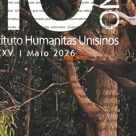
Porém outra, e mais perniciosa, parte da resposta pode estar nas estratégias às quai
eleitos. Um político que representa os interesses das elites econômicas tem que encont
alternativa é proporcionada pela política de nacionalismo, sectarismo e identidade - um
culturais, e não em interesses concretos. Quando as disputas políticas são travadas n
aqueles mais bem sucedidos em
"estimular"
nossos
"genes"
culturais e psicoló
representam nossos interesses.
É famosa a afirmação de
Karl Marx
de que a religião é 
quis dizer é que o sentimento religioso pode obscurecer
trabalhadores e outras pessoas exploradas vivenciam em 
De maneira bastante semelhante, a ascensão da direit
guerras culturais em torno de
"valores familiares"
e o
polarizadores (por exemplo, a questão da imigração) serv
americana do forte aumento da desigualdade econômica 
Em consequência disso, os conservadores conseguiram
seu foco em políticas econômicas e sociais contrárias