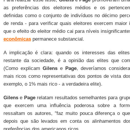
as preferências dos eleitores médios e os pertencen
definidas como o conjunto de indivíduos no décimo percen
de renda - para verificar quais eleitores exercem maior 
que o efeito do eleitor médio cai para níveis insignifican
econômicas
permanece substancial.
A implicação é clara: quando os interesses das elites
restante da sociedade, é a opinião das elites que con
(Como explicam
Gilens
e
Page
, deveríamos consider
mais ricos como representativas dos pontos de vista dos
exemplo, o 1% mais rico - a verdadeira elite).
Gilens
e
Page
relatam resultados semelhantes para grupo
que exercem uma influência poderosa sobre a formu
ressaltam os autores, "faz muito pouca diferença o qu
depois que são levados em conta os alinhamentos dos
preferências dos americanos ricos.