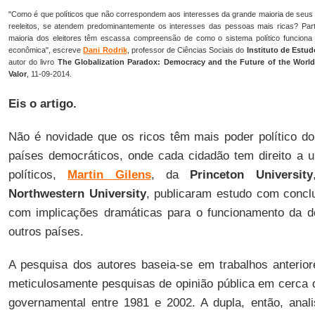
"Como é que políticos que não correspondem aos interesses da grande maioria de seus e
reeleitos, se atendem predominantemente os interesses das pessoas mais ricas? Par
maioria dos eleitores têm escassa compreensão de como o sistema político funciona 
econômica", escreve
Dani Rodrik
,
professor de Ciências Sociais do
Instituto de Estu
autor do livro
The Globalization Paradox: Democracy and the Future of the Wor
Valor
, 11-09-2014.
Eis o artigo.
Não é novidade que os ricos têm mais poder político 
países democráticos, onde cada cidadão tem direito a u
políticos,
Martin Gilens
, da
Princeton University
Northwestern University
, publicaram estudo com concl
com implicações dramáticas para o funcionamento da 
outros países.
A pesquisa dos autores baseia-se em trabalhos anterio
meticulosamente pesquisas de opinião pública em cerca d
governamental entre 1981 e 2002. A dupla, então, anal