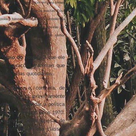
s os líderes políticos recorrem para serem
rar outros meios de apelar às massas. Essa
a política baseada em valores e simbolismos
esse terreno, as eleições são vencidas por
gicos latentes, e não aqueles que melhor
o
"ópio do povo"
. O que ele
 as privações materiais que
suas vidas quotidianas.
a religiosa e, com ela, de
utros temas extremamente
iram para blindar a política
desde o fim dos anos 1970.
 manter o poder, apesar de
 aos interesses das classes