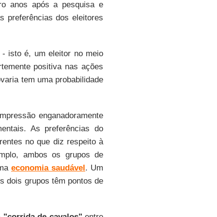
ro anos após a pesquisa e
 preferências dos eleitores
- isto é, um eleitor no meio
ortemente positiva nas ações
ovaria tem uma probabilidade
 impressão enganadoramente
entais. As preferências do
rentes no que diz respeito à
emplo, ambos os grupos de
uma
economia saudável
. Um
os dois grupos têm pontos de
a
"corrida de cavalos"
entre