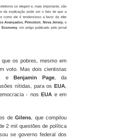
leitores se elegem e, mais importante, são
te da explicação pode ser o fato de que a
e como ele é tendencioso a favor da elite
dos Avançados
,
Princeton
,
Nova Jersey
, e
ld Economy
, em artigo publicado pelo jornal
do que os pobres, mesmo em
m voto. Mas dois cientistas
, e
Benjamin Page
, da
usões nítidas, para os
EUA
,
democracia - nos
EUA
e em
res de
Gilens
, que compilou
e 2 mil questões de política
isou se governo federal dos