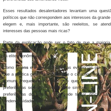
Esses resultados desalentadores levantam uma quest
políticos que não correspondem aos interesses da grande 
elegem e, mais importante, são reeleitos, se aten
interesses das pessoas mais ricas?
Parte da explicação pode ser o fato de que a maioria
compreensão de como o sistema político funciona e com
da elite econômica.
Como
Gilens
e
Page
enfatizam, as evidências por ele
que a política governamental deixe o cidadão comum em
comuns frequentemente obtêm o que querem em vir
preferências serem frequentemente similares às da elit
preferências dos dois grupos pode tornar difícil, para
tendenciosidades dos políticos.