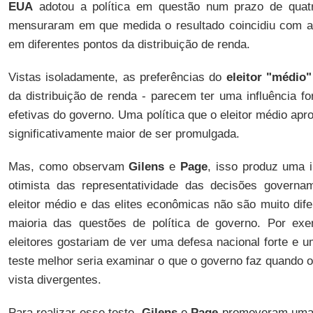
EUA
adotou a política em questão num prazo de quat
mensuraram em que medida o resultado coincidiu com as
em diferentes pontos da distribuição de renda.
Vistas isoladamente, as preferências do
eleitor "médio"
da distribuição de renda - parecem ter uma influência f
efetivas do governo. Uma política que o eleitor médio apr
significativamente maior de ser promulgada.
Mas, como observam
Gilens
e
Page
, isso produz uma
otimista das representatividade das decisões governam
eleitor médio e das elites econômicas não são muito dife
maioria das questões de política de governo. Por ex
eleitores gostariam de ver uma defesa nacional forte e 
teste melhor seria examinar o que o governo faz quando 
vista divergentes.
Para realizar esse teste,
Gilens
e
Page
promoveram um