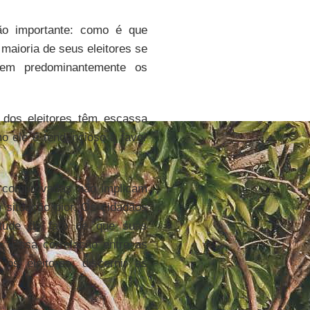
ão importante: como é que
maioria de seus eleitores se
dem predominantemente os
 dos eleitores têm escassa
o ele é tendencioso a favor
s comprovadas não implicam
 situação pior. Os cidadãos
tude do fato de que suas
e. Essa correlação entre as
 os eleitores, discernir as