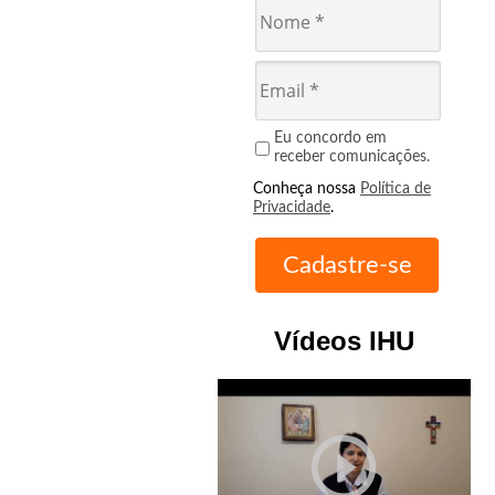
Eu concordo em
receber comunicações.
Conheça nossa
Política de
Privacidade
.
Vídeos IHU
play_circle_outline