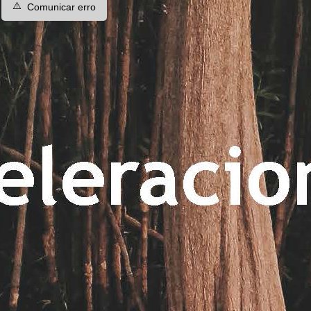
⚠️
Comunicar erro