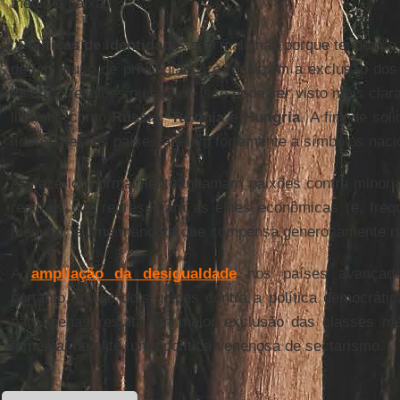
média e baixa.
"Políticas de identidade"
são malignas porque tendem a e
de um grupo de privilegiados e requerem a exclusão dos 
valores, religiões ou etnias. Isso pode ser visto mais cl
liberais, como
Rússia
,
Turquia
e
Hungria
. A fim de soli
líderes desses países apelam fortemente a símbolos nacion
Ao fazê-lo, normalmente inflamam paixões contra minoria
regimes que representam as elites econômicas (e, freq
medula), é uma manobra que compensa generosamente n
A
ampliação da desigualdade
nos países avançado
portanto, inflige dois golpes contra a política democráti
não apenas resulta em maior exclusão das classes m
fomenta, na elite, uma política venenosa de sectarismo.