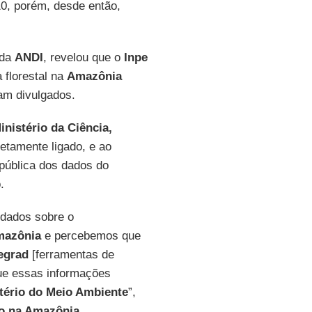
10, porém, desde então,
 da
ANDI
, revelou que o
Inpe
florestal na
Amazônia
ram divulgados.
inistério da Ciência,
retamente ligado, e ao
 pública dos dados do
.
dados sobre o
azônia
e percebemos que
egrad
[ferramentas de
ue essas informações
tério do Meio Ambiente
”,
o na Amazônia
.