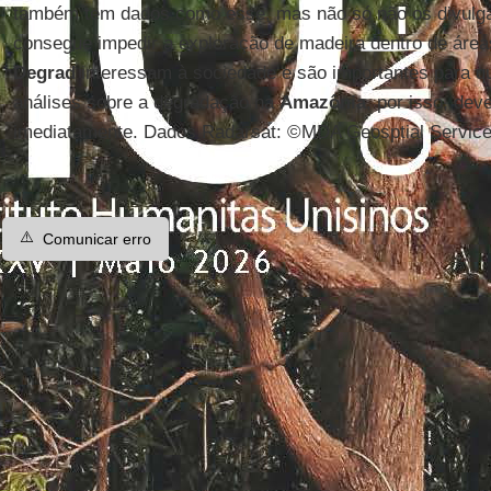
também tem dados como esse, mas não só não os divulg
consegue impedir a exploração de madeira dentro de área
Degrad
interessam à sociedade e são importantes para q
análises sobre a degradação na
Amazônia
, por isso, dev
imediatamente. Dados Radarsat: ©MDA Geosptial Service
⚠️
Comunicar erro