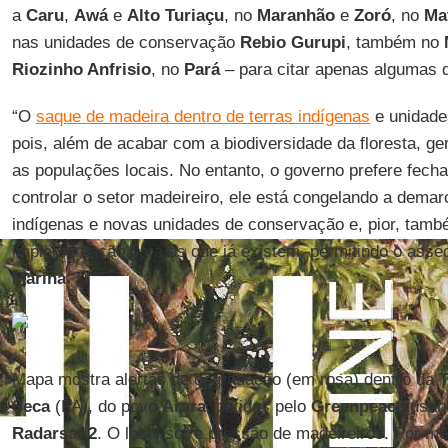
a
Caru
,
Awá
e
Alto Turiaçu
, no
Maranhão
e
Zoró
, no
Ma
nas unidades de conservação
Rebio Gurupi
, também no
Riozinho Anfrisio
, no
Pará
– para citar apenas algumas 
“O
saque de madeira dentro de terras indígenas
e unidade
pois, além de acabar com a biodiversidade da floresta, ger
as populações locais. No entanto, o governo prefere fecha
controlar o setor madeireiro, ele está congelando a demar
indígenas e novas unidades de conservação e, pior, tam
implementação para as que já existem, permitindo o asséd
Marina
.
Mapa mostra alertas de degradação (em rosa) dentro da
T
Seca
(PA), do povo
Arara
, obtidas pelo
Greenpeace
usand
Radarsat 2
. O local sofre pressão de madeireiros. Por m