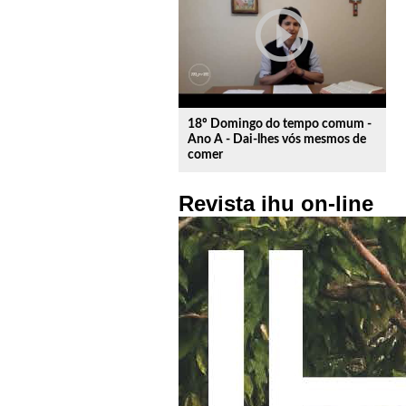
play_circle_outline
18º Domingo do tempo comum -
Ano A - Dai-lhes vós mesmos de
comer
Revista ihu on-line