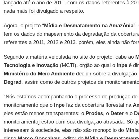
lançado até o ano de 2011, com os dados referentes à 20
nada mais foi divulgado a respeito.
Agora, o projeto “
Mídia e Desmatamento na Amazônia
”,
tem os dados do mapeamento da degradação da cobertura 
referentes a 2011, 2012 e 2013, porém, eles ainda não fo
Segundo a matéria veiculada no site do projeto, cabe ao
M
Tecnologia e Inovação
(MCTI), órgão ao qual o
Inpe
é di
Ministério do Meio Ambiente
decidir sobre a divulgação
Degrad
, assim como de outros projetos de monitoramento
“Nós estamos acompanhando o processo de produção de 
monitoramento que o
Inpe
faz da cobertura florestal na
Am
eles estão menos transparentes: o
Prodes
, o
Deter
e o
D
monitoramento] estão com sua divulgação atrasada. Só q
interessam à sociedade, elas não são monopólio do
Minis
disse
Marco Gonçalves
, editor do
Mídia e Desmatament