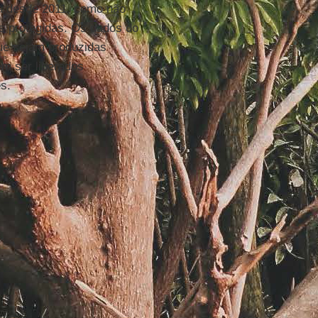
a desde 2011, como não
s protegidas. Os dados do
ue sejam produzidas
em ser liberados
s.