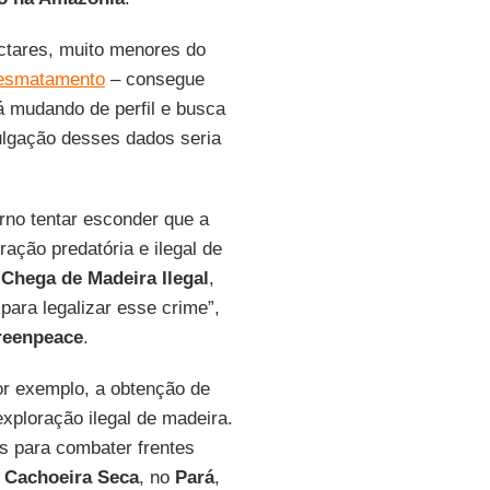
ectares, muito menores do
esmatamento
– consegue
 mudando de perfil e busca
vulgação desses dados seria
erno tentar esconder que a
ação predatória e ilegal de
a
Chega
de Madeira Ilegal
,
para legalizar esse crime”,
reenpeace
.
or exemplo, a obtenção de
xploração ilegal de madeira.
ias para combater frentes
a
Cachoeira Seca
, no
Pará
,