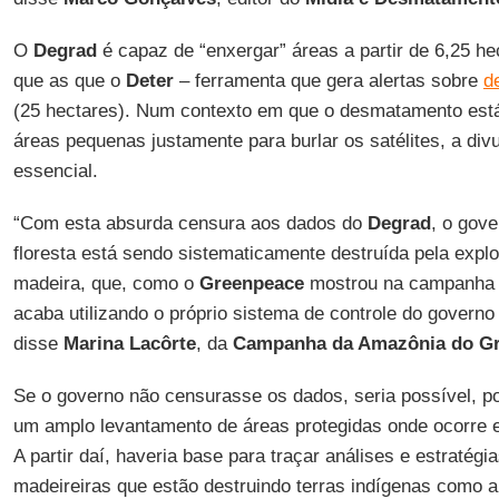
O
Degrad
é capaz de “enxergar” áreas a partir de 6,25 h
que as que o
Deter
– ferramenta que gera alertas sobre
d
(25 hectares). Num contexto em que o desmatamento está
áreas pequenas justamente para burlar os satélites, a di
essencial.
“Com esta absurda censura aos dados do
Degrad
, o gov
floresta está sendo sistematicamente destruída pela explor
madeira, que, como o
Greenpeace
mostrou na campanh
acaba utilizando o próprio sistema de controle do governo 
disse
Marina Lacôrte
, da
Campanha da Amazônia do G
Se o governo não censurasse os dados, seria possível, p
um amplo levantamento de áreas protegidas onde ocorre e
A partir daí, haveria base para traçar análises e estratég
madeireiras que estão destruindo terras indígenas como 