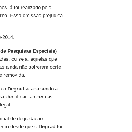
s já foi realizado pelo
erno. Essa omissão prejudica
8-2014.
l de Pesquisas Especiais
)
das, ou seja, aquelas que
s ainda não sofreram corte
te removida.
so o
Degrad
acaba sendo a
a identificar também as
legal.
nual de degradação
overno desde que o
Degrad
foi