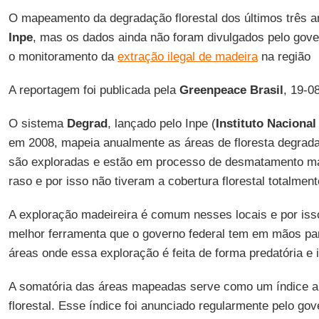
O mapeamento da degradação florestal dos últimos três ano
Inpe
, mas os dados ainda não foram divulgados pelo gov
o monitoramento da
extração ilegal de madeira
na região
A reportagem foi publicada pela
Greenpeace Brasil
, 19-0
O sistema
Degrad
, lançado pelo Inpe (
Instituto Naciona
em 2008, mapeia anualmente as áreas de floresta degrada
são exploradas e estão em processo de desmatamento ma
raso e por isso não tiveram a cobertura florestal totalmen
A exploração madeireira é comum nesses locais e por is
melhor ferramenta que o governo federal tem em mãos par
áreas onde essa exploração é feita de forma predatória e i
A somatória das áreas mapeadas serve como um índice a
florestal. Esse índice foi anunciado regularmente pelo g