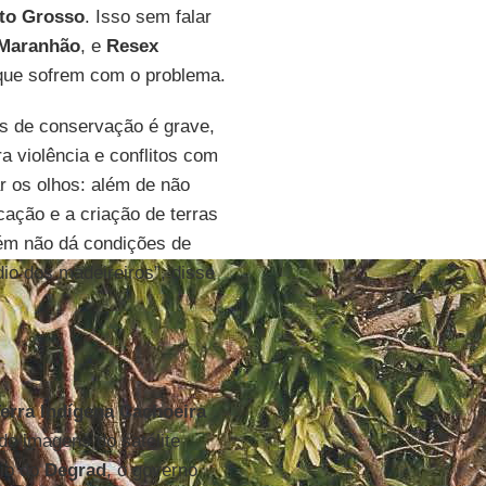
to Grosso
. Isso sem falar
Maranhão
, e
Resex
que sofrem com o problema.
s de conservação é grave,
a violência e conflitos com
r os olhos: além de não
cação e a criação de terras
bém não dá condições de
io dos madeireiros”, disse
erra Indígena Cachoeira
o imagens do satélite
eio do
Degrad
, o governo