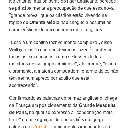
No entanto, nas palavras do líder anglicano, percebe-
se principalmente a preocupação de que essa nova
"grande prova" que os cristãos estão vivendo na
região do
Oriente Médio
não chegue a assumir as
características de um confronto entre religiões.
"Esse é um conflito incrivelmente complexo", disse
Welby
, mas "o que não devemos fazer é condenar
todos os muçulmanos, como se fossem todos
membros desse grupo criminoso", até porque, "muito
claramente, a maioria esmagadora, enorme deles não
têm nenhum apreço por aquilo que está
acontecendo".
Confirmando as palavras do primaz anglicano, chega
da
França
um posicionamento da
Grande Mesquita
de Paris
, na qual se expressa a "condenação mais
firme" da perseguição de que os fiéis da Igreja
caldeia e os
Yazidi
, "componentes importantes do