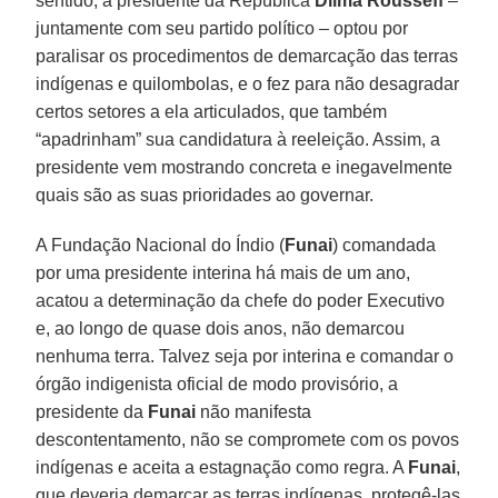
sentido, a presidente da República
Dilma Rousseff
–
juntamente com seu partido político – optou por
paralisar os procedimentos de demarcação das terras
indígenas e quilombolas, e o fez para não desagradar
certos setores a ela articulados, que também
“apadrinham” sua candidatura à reeleição. Assim, a
presidente vem mostrando concreta e inegavelmente
quais são as suas prioridades ao governar.
A Fundação Nacional do Índio (
Funai
) comandada
por uma presidente interina há mais de um ano,
acatou a determinação da chefe do poder Executivo
e, ao longo de quase dois anos, não demarcou
nenhuma terra. Talvez seja por interina e comandar o
órgão indigenista oficial de modo provisório, a
presidente da
Funai
não manifesta
descontentamento, não se compromete com os povos
indígenas e aceita a estagnação como regra. A
Funai
,
que deveria demarcar as terras indígenas, protegê-las