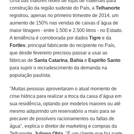
Uma das maiores redes de lojas de materiais para
construção da região sudeste do País, a
Telhanorte
registrou, apenas no primeiro trimestre de 2014, um
aumento de 150% nas vendas de caixas d´água de
maior litragem - entre 1.500 e 2.500 litros - no Estado.
A tendência é corroborada por dados
Tigre
e da
Fortlev
, principal fabricante do recipiente no País,
que desde fevereiro precisou passar a usar as
fábricas de
Santa Catarina
,
Bahia
e
Espiríto Santo
para suprir o recrudescimento da demanda na
população paulista.
"Muitas pessoas aproveitaram o atual momento de
crise hídrica para realizar a troca da caixa d’água em
sua residência, optando por modelos maiores ou até
mesmo adquirindo um reservatório a mais para se
precaver de possíveis racionamentos ou faltas de
água", explica o diretor de marketing e compras da
Telhanorte,
Juliano Ohta
. "É um cliente que faz parte