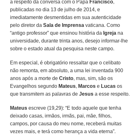
a respeito da conversa com o Papa
Francisco
,
publicadas no dia 13 de julho de 2014, e
imediatamente desmentidas em sua autenticidade
pelo diretor da
Sala de Imprensa
vaticana. Como
“antigo professor” que ensinou história da
Igreja
na
universidade, durante trinta anos, desejo informar-lhe
sobre o estado atual da pesquisa neste campo.
Em especial, é obrigatório ressaltar que o celibato
não remonta, em absoluto, a uma lei inventada 900
anos após a morte de
Cristo
, mas, sim, são os
Evangelhos segundo
Mateus
,
Marcos
e
Lucas
os
que transmitem as palavras de
Jesus
a esse respeito.
Mateus
escreve (19,29): “E todo aquele que tenha
deixado casas, irmãos, irmãs, pai, mãe, filhos,
campos, por causa do meu nome, receberá muitas
vezes mais, e terá como herança a vida eterna”.