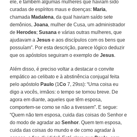
ele, e também algumas mulheres que haviam sido
curadas de espíritos maus e doenças:
Maria
,
chamada
Madalena
, da qual haviam saído sete
demônios,
Joana
, mulher de Cusa, um administrador
de
Herodes
;
Susana
e várias outras mulheres, que
ajudavam a
Jesus
e aos discípulos com os bens que
possuíam”. Por esta descrição, parece lógico deduzir
que os apóstolos seguiram o exemplo de
Jesus
.
Além disso, é preciso voltar a destacar o convite
empático ao celibato e à abstinência conjugal feita
pelo apóstolo
Paulo
(1
Co
7, 29ss): “Uma coisa eu
digo a vocês, irmãos: o tempo se tornou breve. De
agora em diante, aqueles que têm esposa,
comportem-se como se não a tivessem”. E segue:
“Quem não tem esposa, cuida das coisas do Senhor e
do modo de agradar ao
Senhor
. Quem tem esposa,
cuida das coisas do mundo e de como agradar à