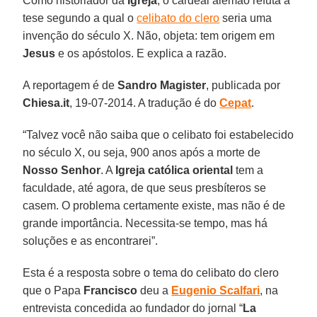
Como historiador da
Igreja
, o cardeal alemão refuta a
tese segundo a qual o
celibato do clero
seria uma
invenção do século X. Não, objeta: tem origem em
Jesus
e os apóstolos. E explica a razão.
A reportagem é de
Sandro Magister
, publicada por
Chiesa.it
, 19-07-2014. A tradução é do
Cepat
.
“Talvez você não saiba que o celibato foi estabelecido
no século X, ou seja, 900 anos após a morte de
Nosso Senhor
. A
Igreja católica oriental
tem a
faculdade, até agora, de que seus presbíteros se
casem. O problema certamente existe, mas não é de
grande importância. Necessita-se tempo, mas há
soluções e as encontrarei”.
Esta é a resposta sobre o tema do celibato do clero
que o Papa
Francisco
deu a
Eugenio Scalfari
, na
entrevista concedida ao fundador do jornal “
La