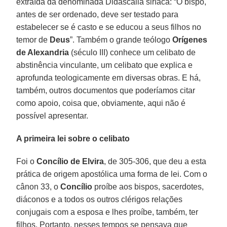
extraída da denominada Didascalia siríaca: “O bispo,
antes de ser ordenado, deve ser testado para
estabelecer se é casto e se educou a seus filhos no
temor de
Deus
”. Também o grande teólogo
Orígenes
de Alexandria
(século III) conhece um celibato de
abstinência vinculante, um celibato que explica e
aprofunda teologicamente em diversas obras. E há,
também, outros documentos que poderíamos citar
como apoio, coisa que, obviamente, aqui não é
possível apresentar.
A primeira lei sobre o celibato
Foi o
Concílio de Elvira
, de 305-306, que deu a esta
prática de origem apostólica uma forma de lei. Com o
cânon 33, o
Concílio
proíbe aos bispos, sacerdotes,
diáconos e a todos os outros clérigos relações
conjugais com a esposa e lhes proíbe, também, ter
filhos. Portanto, nesses tempos se pensava que