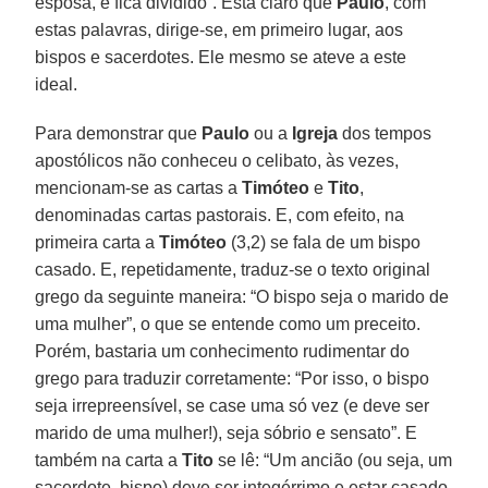
esposa, e fica dividido”. Está claro que
Paulo
, com
estas palavras, dirige-se, em primeiro lugar, aos
bispos e sacerdotes. Ele mesmo se ateve a este
ideal.
Para demonstrar que
Paulo
ou a
Igreja
dos tempos
apostólicos não conheceu o celibato, às vezes,
mencionam-se as cartas a
Timóteo
e
Tito
,
denominadas cartas pastorais. E, com efeito, na
primeira carta a
Timóteo
(3,2) se fala de um bispo
casado. E, repetidamente, traduz-se o texto original
grego da seguinte maneira: “O bispo seja o marido de
uma mulher”, o que se entende como um preceito.
Porém, bastaria um conhecimento rudimentar do
grego para traduzir corretamente: “Por isso, o bispo
seja irrepreensível, se case uma só vez (e deve ser
marido de uma mulher!), seja sóbrio e sensato”. E
também na carta a
Tito
se lê: “Um ancião (ou seja, um
sacerdote, bispo) deve ser integérrimo e estar casado