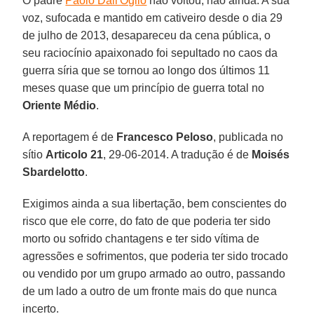
O padre
Paolo Dall'Oglio
não voltou, não ainda. A sua
voz, sufocada e mantido em cativeiro desde o dia 29
de julho de 2013, desapareceu da cena pública, o
seu raciocínio apaixonado foi sepultado no caos da
guerra síria que se tornou ao longo dos últimos 11
meses quase que um princípio de guerra total no
Oriente
Médio
.
A reportagem é de
Francesco Peloso
, publicada no
sítio
Articolo
21
, 29-06-2014. A tradução é de
Moisés
Sbardelotto
.
Exigimos ainda a sua libertação, bem conscientes do
risco que ele corre, do fato de que poderia ter sido
morto ou sofrido chantagens e ter sido vítima de
agressões e sofrimentos, que poderia ter sido trocado
ou vendido por um grupo armado ao outro, passando
de um lado a outro de um fronte mais do que nunca
incerto.