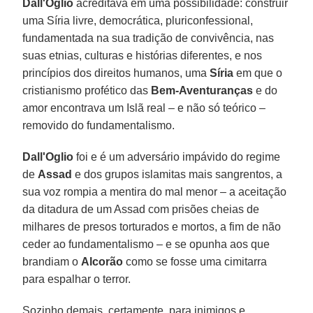
Dall'Oglio
acreditava em uma possibilidade: construir
uma Síria livre, democrática, pluriconfessional,
fundamentada na sua tradição de convivência, nas
suas etnias, culturas e histórias diferentes, e nos
princípios dos direitos humanos, uma
Síria
em que o
cristianismo profético das
Bem-Aventuranças
e do
amor encontrava um Islã real – e não só teórico –
removido do fundamentalismo.
Dall'Oglio
foi e é um adversário impávido do regime
de
Assad
e dos grupos islamitas mais sangrentos, a
sua voz rompia a mentira do mal menor – a aceitação
da ditadura de um Assad com prisões cheias de
milhares de presos torturados e mortos, a fim de não
ceder ao fundamentalismo – e se opunha aos que
brandiam o
Alcorão
como se fosse uma cimitarra
para espalhar o terror.
Sozinho demais, certamente, para inimigos e