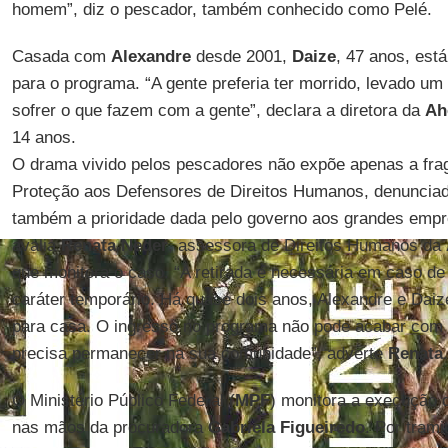
homem”, diz o pescador, também conhecido como Pelé.
Casada com
Alexandre
desde 2001,
Daize
, 47 anos, está
para o programa. “A gente preferia ter morrido, levado um 
sofrer o que fazem com a gente”, declara a diretora da
Ah
14 anos.
O drama vivido pelos pescadores não expõe apenas a fra
Proteção aos Defensores de Direitos Humanos, denunciada
também a prioridade dada pelo governo aos grandes empr
avalia
Renata Neder
, assessora de Direitos Humanos da
que monitora o caso. “A retirada é necessária em caso d
caráter temporário. Há quase dois anos, Alexandre e Dai
para casa. O ingresso no programa não pode acabar com a
precisa permanecer na sua comunidade”, adverte
Renata
.
O Ministério Público Federal (
MPF
) monitora a execução 
nas mãos da procuradora
Gabriela Figueiredo
. Por trami