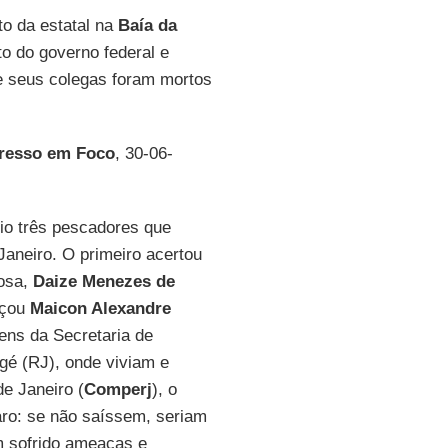
to da estatal na
Baía da
o do governo federal e
e seus colegas foram mortos
resso em Foco
, 30-06-
io três pescadores que
aneiro. O primeiro acertou
osa,
Daize Menezes de
nçou
Maicon Alexandre
ens da Secretaria de
gé (RJ), onde viviam e
e Janeiro (
Comperj
), o
laro: se não saíssem, seriam
m sofrido ameaças e