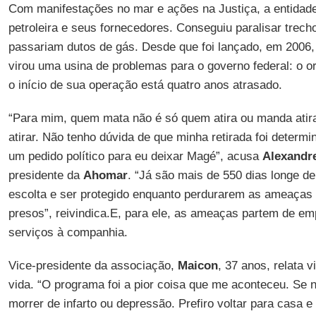
Com manifestações no mar e ações na Justiça, a entidade
petroleira e seus fornecedores. Conseguiu paralisar trech
passariam dutos de gás. Desde que foi lançado, em 2006
virou uma usina de problemas para o governo federal: o o
o início de sua operação está quatro anos atrasado.
“Para mim, quem mata não é só quem atira ou manda ati
atirar. Não tenho dúvida de que minha retirada foi determ
um pedido político para eu deixar Magé”, acusa
Alexandr
presidente da
Ahomar
. “Já são mais de 550 dias longe d
escolta e ser protegido enquanto perdurarem as ameaças
presos”, reivindica.E, para ele, as ameaças partem de e
serviços à companhia.
Vice-presidente da associação,
Maicon
, 37 anos, relata v
vida. “O programa foi a pior coisa que me aconteceu. Se
morrer de infarto ou depressão. Prefiro voltar para casa 