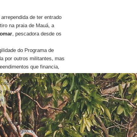
 arrependida de ter entrado
tiro na praia de Mauá, a
omar
, pescadora desde os
gilidade do Programa de
 por outros militantes, mas
eendimentos que financia,
Anistia Internacional
, ONG
e risco extremo, mas em
ze não conseguem voltar
 luta do defensor, que
do programa. O caso está
tar sob sigilo, os