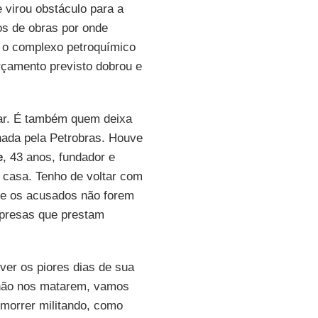
 virou obstáculo para a
os de obras por onde
, o complexo petroquímico
rçamento previsto dobrou e
rar. É também quem deixa
inada pela Petrobras. Houve
e
, 43 anos, fundador e
e casa. Tenho de voltar com
 e os acusados não forem
mpresas que prestam
iver os piores dias de sua
 não nos matarem, vamos
e morrer militando, como