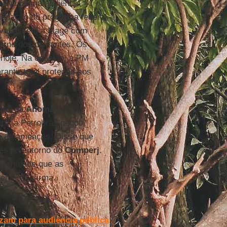
. Na última audiência
enação do programa federal
s voltassem a Magé com
orno dos militantes. Os
hoje. Na ocasião, a PM
rantir total proteção aos
ntes da
Ahomar
, a
ta, a Petrobras negou
 e as ameaças. Disse que
des do entorno do
Comperj
.
e entende que as
entes”, afirma.
zam para audiência pública