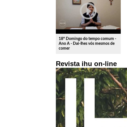
play_circle_outline
18º Domingo do tempo comum -
Ano A - Dai-lhes vós mesmos de
comer
Revista ihu on-line