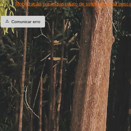
Mobilização por assassinato de sindicalista da pesc
⚠️
Comunicar erro