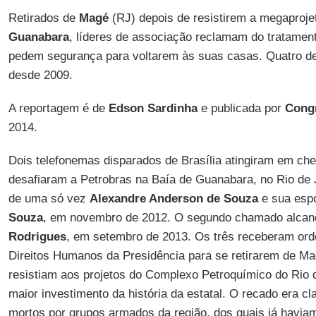
Retirados de
Magé
(RJ) depois de resistirem a megaproje
Guanabara
, líderes de associação reclamam do tratament
pedem segurança para voltarem às suas casas. Quatro d
desde 2009.
A reportagem é de
Edson Sardinha
e publicada por
Cong
2014.
Dois telefonemas disparados de Brasília atingiram em che
desafiaram a Petrobras na Baía de Guanabara, no Rio de J
de uma só vez
Alexandre Anderson de Souza
e sua esp
Souza
, em novembro de 2012. O segundo chamado alca
Rodrigues
, em setembro de 2013. Os três receberam ord
Direitos Humanos da Presidência para se retirarem de Ma
resistiam aos projetos do Complexo Petroquímico do Rio d
maior investimento da história da estatal. O recado era c
mortos por grupos armados da região, dos quais já havia