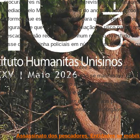
procuradores não quiseram dar entrevista sobre o assunto
mediada pelo MPF, em dezembro do ano passado, a coord
informou que estava trabalhando para que os pescadore
segurança e que pediria uma avaliação de risco para o ret
pescadores não receberam nenhum retorno do estudo até 
disse que não tinha policiais em número suficiente para ga
pescadores.
Questionada pela reportagem sobre a situação dos dirige
Secretaria de Direitos Humanos não se manifestou. Em no
qualquer envolvimento com o afastamento dos militantes
respeita os direitos humanos e dialoga com as comunida
“A Petrobras repudia quaisquer ameaças aos pescadores 
investigações são de responsabilidade dos órgãos compet
Veja também
:
Assassinato dos pescadores. Entidades se mobili