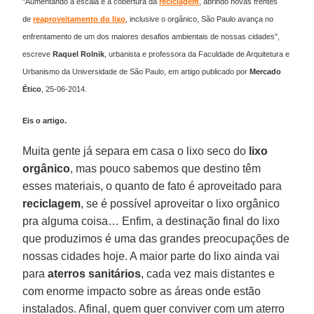
"Aumentando a escala e a cobertura da
reciclagem
, abrindo novas frentes
de
reaproveitamento do lixo
, inclusive o orgânico, São Paulo avança no
enfrentamento de um dos maiores desafios ambientais de nossas cidades",
escreve
Raquel
Rolnik
,
urbanista e professora da Faculdade de Arquitetura e
Urbanismo da Universidade de São Paulo, em artigo publicado por
Mercado
Ético
,
25-06-2014.
Eis o artigo.
Muita gente já separa em casa o lixo seco do
lixo
orgânico
, mas pouco sabemos que destino têm
esses materiais, o quanto de fato é aproveitado para
reciclagem
, se é possível aproveitar o lixo orgânico
pra alguma coisa… Enfim, a destinação final do lixo
que produzimos é uma das grandes preocupações de
nossas cidades hoje. A maior parte do lixo ainda vai
para
aterros
sanitários
, cada vez mais distantes e
com enorme impacto sobre as áreas onde estão
instalados. Afinal, quem quer conviver com um aterro