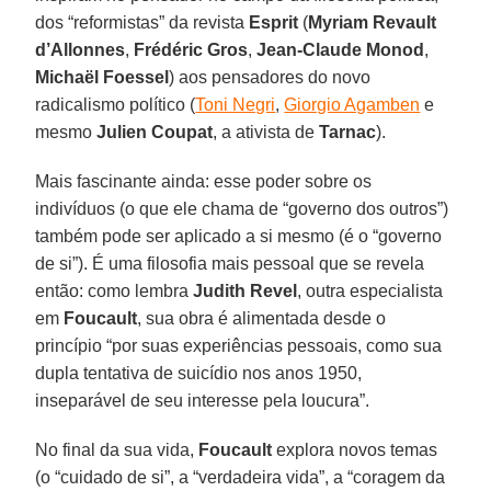
dos “reformistas” da revista
Esprit
(
Myriam Revault
d’Allonnes
,
Frédéric
Gros
,
Jean-Claude Monod
,
Michaël Foessel
) aos pensadores do novo
radicalismo político (
Toni Negri
,
Giorgio Agamben
e
mesmo
Julien Coupat
, a ativista de
Tarnac
).
Mais fascinante ainda: esse poder sobre os
indivíduos (o que ele chama de “governo dos outros”)
também pode ser aplicado a si mesmo (é o “governo
de si”). É uma filosofia mais pessoal que se revela
então: como lembra
Judith Revel
, outra especialista
em
Foucault
, sua obra é alimentada desde o
princípio “por suas experiências pessoais, como sua
dupla tentativa de suicídio nos anos 1950,
inseparável de seu interesse pela loucura”.
No final da sua vida,
Foucault
explora novos temas
(o “cuidado de si”, a “verdadeira vida”, a “coragem da