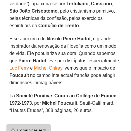
verdade”), apaixona-se por
Tertuliano
,
Cassiano
,
São João Crisóstomo
, pelo cristianismo primitivo,
pelas técnicas da confissão, pelos exercícios
espirituais do
Concílio de Trento
...
E se aproxima do filósofo
Pierre Hadot
, o grande
inspirador da renovação da filosofia como um modo
de vida. Ele populariza sua obra. Quando sabemos
que
Pierre Hadot
teve por discípulos, especialmente,
Luc Ferry
e
Michel Onfray
, vemos que o impacto de
Foucault
no campo intelectual francês pode atingir
dimensões inimagináveis.
La Societé Punitive. Cours au Collège de France
1972-1973
, por
Michel Foucault
, Seuil-Galilimard,
“Hautes Études”, 368 páginas, 26 euros.
⚠️
Comunicar erro