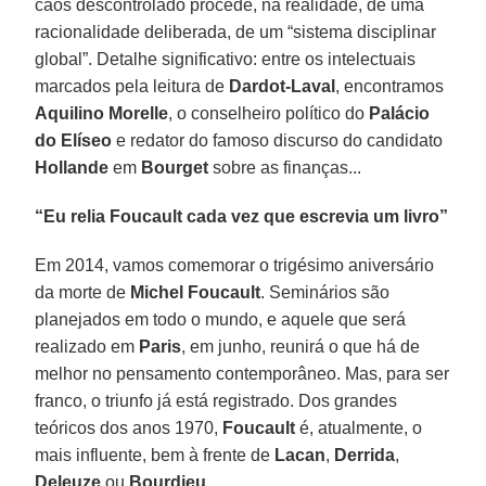
caos descontrolado procede, na realidade, de uma
racionalidade deliberada, de um “sistema disciplinar
global”. Detalhe significativo: entre os intelectuais
marcados pela leitura de
Dardot-Laval
, encontramos
Aquilino Morelle
, o conselheiro político do
Palácio
do Elíseo
e redator do famoso discurso do candidato
Hollande
em
Bourget
sobre as finanças...
“Eu relia Foucault cada vez que escrevia um livro”
Em 2014, vamos comemorar o trigésimo aniversário
da morte de
Michel Foucault
. Seminários são
planejados em todo o mundo, e aquele que será
realizado em
Paris
, em junho, reunirá o que há de
melhor no pensamento contemporâneo. Mas, para ser
franco, o triunfo já está registrado. Dos grandes
teóricos dos anos 1970,
Foucault
é, atualmente, o
mais influente, bem à frente de
Lacan
,
Derrida
,
Deleuze
ou
Bourdieu
.