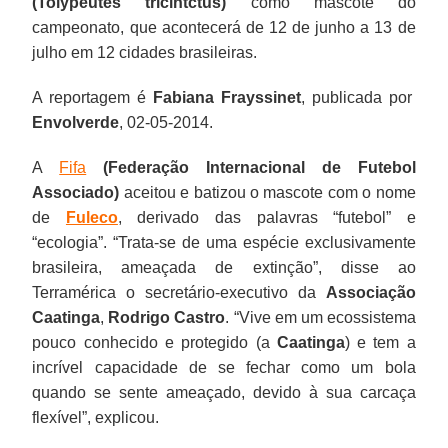
(Tolypeutes tricintctus)
como mascote do
campeonato, que acontecerá de 12 de junho a 13 de
julho em 12 cidades brasileiras.
A reportagem é
Fabiana Frayssinet
, publicada por
Envolverde
, 02-05-2014.
A
Fifa
(Federação Internacional de Futebol
Associado)
aceitou e batizou o mascote com o nome
de
Fuleco
, derivado das palavras “futebol” e
“ecologia”. “Trata-se de uma espécie exclusivamente
brasileira, ameaçada de extinção”, disse ao
Terramérica o secretário-executivo da
Associação
Caatinga
,
Rodrigo Castro
. “Vive em um ecossistema
pouco conhecido e protegido (a
Caatinga
) e tem a
incrível capacidade de se fechar como um bola
quando se sente ameaçado, devido à sua carcaça
flexível”, explicou.