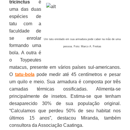
tricinctus
é
uma das duas
espécies de
tatu com a
faculdade de
se enrolar
Um tatu enrolado em sua armadura pode caber na mão de uma
formando uma
pessoa. Foto: Marco A. Freitas
bola. A outra é
o Toypeutes
matacus, presente em vários países sul-americanos.
O
tatu-bola
pode medir até 45 centímetros e pesar
um quilo e meio. Sua armadura é composta por três
camadas térmicas ossificadas. Alimenta-se
principalmente de insetos. Estima-se que tenham
desaparecido 30% de sua população original.
“Calculamos que perdeu 50% de seu habitat nos
últimos 15 anos”, destacou Miranda, também
consultora da Associação Caatinga.