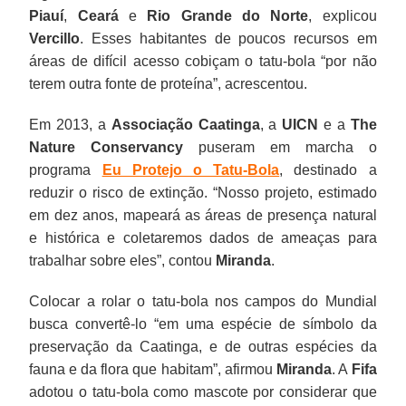
Piauí
,
Ceará
e
Rio Grande do Norte
, explicou
Vercillo
. Esses habitantes de poucos recursos em
áreas de difícil acesso cobiçam o tatu-bola “por não
terem outra fonte de proteína”, acrescentou.
Em 2013, a
Associação Caatinga
, a
UICN
e a
The
Nature Conservancy
puseram em marcha o
programa
Eu Protejo o Tatu-Bola
, destinado a
reduzir o risco de extinção. “Nosso projeto, estimado
em dez anos, mapeará as áreas de presença natural
e histórica e coletaremos dados de ameaças para
trabalhar sobre eles”, contou
Miranda
.
Colocar a rolar o tatu-bola nos campos do Mundial
busca convertê-lo “em uma espécie de símbolo da
preservação da Caatinga, e de outras espécies da
fauna e da flora que habitam”, afirmou
Miranda
. A
Fifa
adotou o tatu-bola como mascote por considerar que