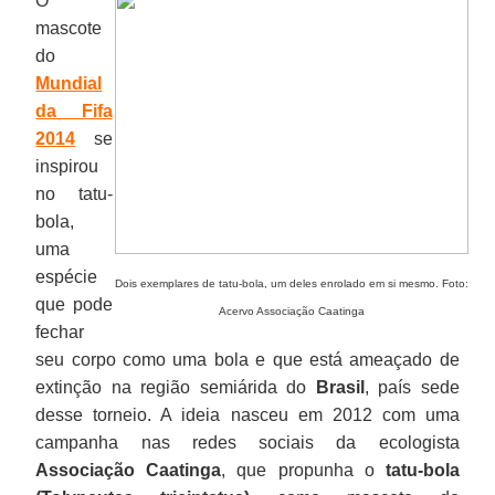
O
mascote
do
Mundial
da Fifa
2014
se
inspirou
no tatu-
bola,
uma
espécie
Dois exemplares de tatu-bola, um deles enrolado em si mesmo. Foto:
que pode
Acervo Associação Caatinga
fechar
seu corpo como uma bola e que está ameaçado de
extinção na região semiárida do
Brasil
, país sede
desse torneio. A ideia nasceu em 2012 com uma
campanha nas redes sociais da ecologista
Associação Caatinga
, que propunha o
tatu-bola