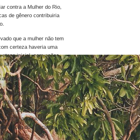
iar contra a Mulher do Rio,
cas de gênero contribuiria
o.
rvado que a mulher não tem
com certeza haveria uma
a etapa inicial, com ações
 juíza.
o a mulheres.
o sucede outro. Isso é o
m acostumadas a recorrer ao
o. Elas só conseguem
— afirma a juíza,
o à ação do Judiciário.