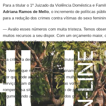
Para a titular o 1º Juizado da Violência Doméstica e Famil
Adriana Ramos de Mello
, o incremento de políticas públi
para a redução dos crimes contra vítimas do sexo feminin
— Avalio esses números com muita tristeza. Temos obse
muitos recursos a seu dispor. Com um orçamento maior, 
diminuição da violência, porque o trabalho seria feito num
educativas voltadas para jovens, por exemplo — observa a
Ela critica a descontinuidade de estruturas de atendiment
— Vemos que muitos projetos terminam quando um govern
pior que pode acontecer, porque as mulheres que estava
serviço ficam desamparadas. Muitas voltam para o marid
romper essa situação com o auxílio de políticas públicas 
argumentando ainda que as ações dos governos dão ampar