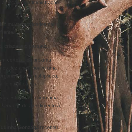
s atenção da administração
oduz muitas novidades na
frente.
o, criada ano passado:
om certeza, na próxima
timos dez anos, houve uma
organismos se multiplicou,
r e qualificá-los.
novas estruturas, como uma
s serviços de atendimento à
quinha Gonzaga
recebeu