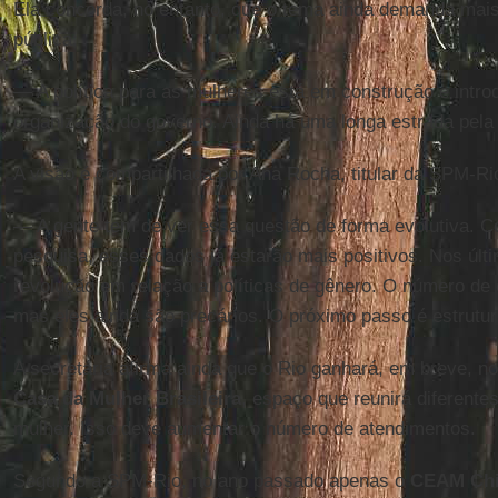
Ela concorda, no entanto, que o tema ainda demanda mai
pública:
— A política para as mulheres está em construção e intr
organização do governo. Ainda há uma longa estrada pela 
A visão é compartilhada por Ana Rocha, titular da SPM-Ri
— A gente tem de ver essa questão de forma evolutiva. C
pesquisa, esses dados já estarão mais positivos. Nos úl
revolução em relação a políticas de gênero. O número de 
mas eles ainda são precários. O próximo passo é estrutura
A secretária afirma ainda que o Rio ganhará, em breve, 
Casa da Mulher Brasileira
, espaço que reunirá diferente
mulher. Isso deve aumentar o número de atendimentos.
Segundo a SPM-Rio, no ano passado apenas o
CEAM Chi