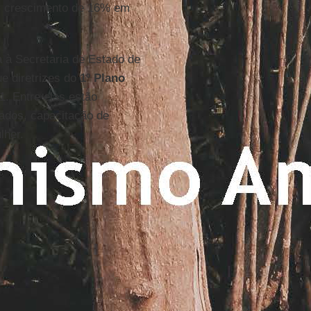
m crescimento de 16% em
a à Secretaria de Estado de
e diretrizes do
1º Plano
1. Entre elas estão
zados, capacitação de
lher.