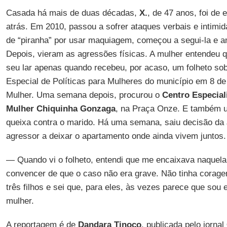
Casada há mais de duas décadas,
X.
, de 47 anos, foi de
atrás. Em 2010, passou a sofrer ataques verbais e intimi
de “piranha” por usar maquiagem, começou a segui-la e a
Depois, vieram as agressões físicas. A mulher entendeu 
seu lar apenas quando recebeu, por acaso, um folheto sob
Especial de Políticas para Mulheres do município em 8 de
Mulher. Uma semana depois, procurou o
Centro Especial
Mulher Chiquinha Gonzaga
, na Praça Onze. E também u
queixa contra o marido. Há uma semana, saiu decisão da 
agressor a deixar o apartamento onde ainda vivem juntos.
— Quando vi o folheto, entendi que me encaixava naquela
convencer de que o caso não era grave. Não tinha corag
três filhos e sei que, para eles, às vezes parece que sou
mulher.
A reportagem é de
Dandara Tinoco
, publicada pelo jornal