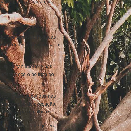
ia doméstica, mas o juiz
da Secretaria de Políticas
es
afirma que é necessário
adic.
 União não interfere nas
que fazemos é política de
res foram investidos nas
denação que de execução.
exemplo, para mulheres.
 das políticas de gênero.