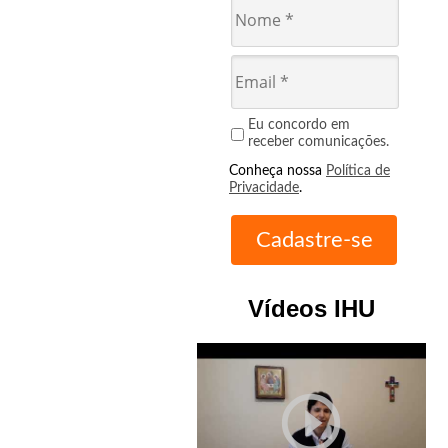
Eu concordo em
receber comunicações.
Conheça nossa
Política de
Privacidade
.
Vídeos IHU
play_circle_outline