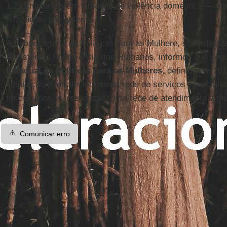
1.251 mulheres em situação de violência doméstica — u
relação ao ano anterior.
A Subsecretaria de Políticas para as Mulhere, subordinad
Assistência Social e Direitos Humanos, informou que segu
Estadual de Políticas para as Mulheres
, definido em 201
ampliação e fortalecimento da rede de serviços especiali
funcionários, e interiorização da rede de atendimento à mu
⚠️
Comunicar erro