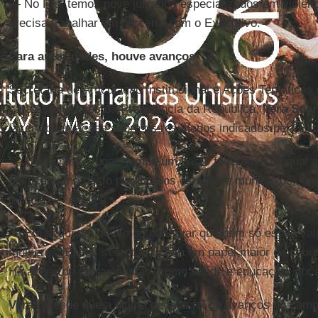
— No Rio, temos nove juizados especializados em violênc
precisa trabalhar em parceria com o Executivo.
Para autoridades, houve avanços
Secretária de Articulação Institucional e Ações Temáticas 
para as Mulheres da Presidência da República,
Vera Soar
fazer observações sobre os resultados indicados pela Est
— Em primeiro lugar, temos um pacto federativo no qual a
políticas e no gasto público dos estados e municípios. O 
indução — explica.
— Em segundo, devemos observar que nem só esses valo
mulheres. Essas secretarias têm um papel maior de coor
Há ações de outras pastas, como saúde e educação, por 
Vera
defende que a última década foi de avanços no campo