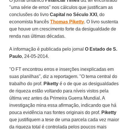
O jornal britânico
Financial Times
diz ter encontrado
"uma série de erros" nos cálculos que justificam as
conclusões do livro
Capital no Século XXI
, do
economista francês
Thomas Piketty
. O livro sustenta
que houve um crescimento forte da desigualdade de
renda nas últimas décadas.
A informação é publicada pelo jornal
O Estado de S.
Paulo
, 24-05-2014.
"O FT encontrou erros e inserções inexplicadas em
suas planilhas", diz a reportagem. "O tema central do
trabalho do prof.
Piketty
é o de que as desigualdades
de riqueza estão voltando para níveis vistos pela
última vez antes da Primeira Guerra Mundial. A
investigação mina essa afirmação, indicando que há
pouca evidência nas fontes originais do prof.
Piketty
que justifiquem a tese de uma parcela cada vez maior
da riqueza total é controlada pelos poucos mais