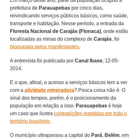
Em março deste ano, parte da população ocupou a
prefeitura de
Parauapebas
por cinco dias,
reivindicando serviços públicos básicos, como saúde,
transporte e habitação. Nesse período, a entrada da
Floresta Nacional de Carajás (Flonaca)
, onde estão
localizadas as minas do complexo de
Carajás
, foi
bloqueada pelos manifestantes
.
A entrevista foi publicada por
Canal Ibase
, 12-05-
2014.
E o que, afinal, o acesso a serviços básicos tem a ver
com a
atividade mineradora
? Pouca coisa não é. O
sinal dos tempos, porém, é o posicionamento da
população em relação a isso.
Parauapebas
é hoje
um caso que ilustra
contradições repetidas em todo o
território brasileiro
.
O município ultrapassou a capital do
Pará
,
Belém
, em