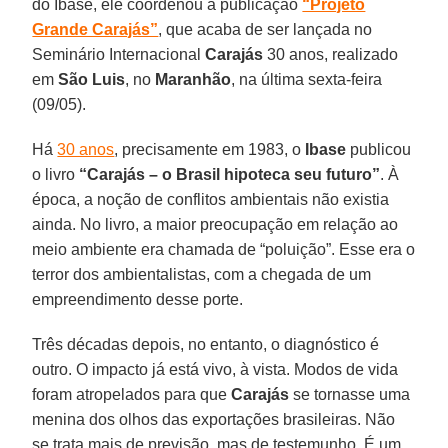
do Ibase, ele coordenou a publicação
“Projeto
Grande Carajás”
, que acaba de ser lançada no
Seminário Internacional
Carajás
30 anos, realizado
em
São Luis
, no
Maranhão
, na última sexta-feira
(09/05).
Há
30 anos
, precisamente em 1983, o
Ibase
publicou
o livro
“Carajás – o Brasil hipoteca seu futuro”
. À
época, a noção de conflitos ambientais não existia
ainda. No livro, a maior preocupação em relação ao
meio ambiente era chamada de “poluição”. Esse era o
terror dos ambientalistas, com a chegada de um
empreendimento desse porte.
Três décadas depois, no entanto, o diagnóstico é
outro. O impacto já está vivo, à vista. Modos de vida
foram atropelados para que
Carajás
se tornasse uma
menina dos olhos das exportações brasileiras. Não
se trata mais de previsão, mas de testemunho. É um