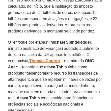
com seu modelo original. A Comissão Europeia havia
calculado, no início, que a instituição do imposto
geraria cerca de 34 bilhões de euros, dos quais 13
bilhões correspondem às ações e obrigações, e 22
bilhões aos produtos derivados. Agora, sem os
produtos derivados, o montante se divide por dez.
O “enfoque por etapas” (
Michael Spindelegger
,
ministro austríaco de Finanças) adotado atualmente
deixará na caixa da UE apenas três bilhões. O
economista
Thomas Coutrot
– membro da
ONG
Attac
– recorda que a
taxa Tobin
tinha como
propósito “desencorajar o recurso às transações de
alta frequência que se repetem milhares de vezes por
minuto, e que servem para ganhar muito dinheiro,
mas que carecem de toda utilidade para a economia
real.
A taxa Tobin
teria servido para financiar as
urgências sociais e ecológicas nacionais e
internacionais”.