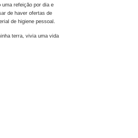
ó uma refeição por dia e
r de haver ofertas de
erial de higiene pessoal.
nha terra, vivia uma vida
sainth
, de 18 anos, um dos
orção precisa ser
 Europeia, na Corte
peu, que é um espaço livre,
ocamento humano, o país que
ngresso da representação
rabalhar mais. Ela está
qui, passaram 20 mil. No