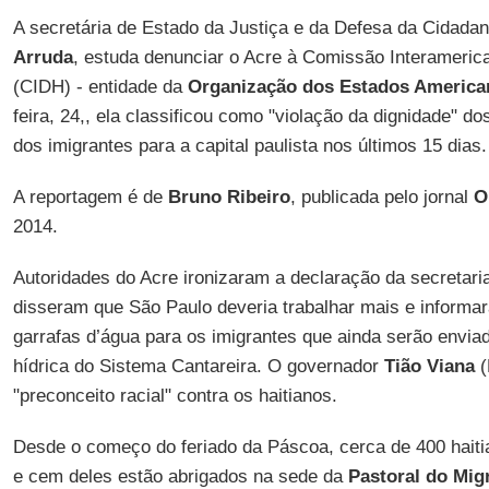
A secretária de Estado da Justiça e da Defesa da Cidadan
Arruda
, estuda denunciar o Acre à Comissão Interameri
(CIDH) - entidade da
Organização dos Estados America
feira, 24,, ela classificou como "violação da dignidade" do
dos imigrantes para a capital paulista nos últimos 15 dias.
A reportagem é de
Bruno Ribeiro
, publicada pelo jornal
O
2014.
Autoridades do Acre ironizaram a declaração da secretari
disseram que São Paulo deveria trabalhar mais e informa
garrafas d’água para os imigrantes que ainda serão envia
hídrica do Sistema Cantareira. O governador
Tião Viana
(
"preconceito racial" contra os haitianos.
Desde o começo do feriado da Páscoa, cerca de 400 hait
e cem deles estão abrigados na sede da
Pastoral do Migr