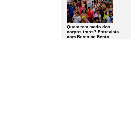
Quem tem medo dos
corpos trans? Entrevista
com Berenice Bento
LER MAIS
Assine a
Newsletter
Receba as notícias e
atualizações do
Instituto
Humanitas Unisinos – IHU
em primeira mão. Junte-se a
nós!