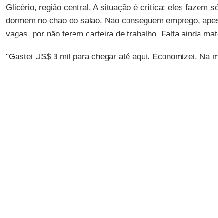
Glicério, região central. A situação é crítica: eles fazem s
dormem no chão do salão. Não conseguem emprego, apesa
vagas, por não terem carteira de trabalho. Falta ainda mat
"Gastei US$ 3 mil para chegar até aqui. Economizei. Na mi
melhor do que a que estou vivendo", explicou
Ricardo As
refugiados.
Eloisa
afirmou que "um deslocamento humano dessa prop
combinado antes. Temos precedentes já julgados na União
Europeia de Direitos Humanos, até dentro do espaço euro
há uma cláusula dizendo que, quando há um grande desl
desloca precisa avisar o outro país". A decisão sobre o i
deve ser estudada nesta sexta-feira, 25.
Garrafa d’água. "Essa dona Eloísa deveria falar menos e t
preocupada com 400 haitianos que chegaram até aí. Por a