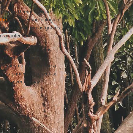
 Paulo II
, em jiulho de
tler
e o assessor teológico
documento com as graves
am acontecendo.
peramos que a luta dos
econhecer os direitos
 antes mesmo que comece a
timas primeiras da secular
ssam viver em paz.