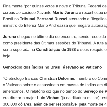
Finalmente “por quinze votos a nove o Tribunal Federal 
corpus ao cacique Xavante
Mário Juruna
e reconheceu se
Brasil no
Tribunal Bertrand Russel
atentando a “ilegalid
ministro do Interior Mario Andreazza que negara autorizaç
Juruna
chegou no último dia do encontro, sendo recebid
como presidente das últimas sessões do Tribunal. A tutel
seria superada na
Constituição de 1988
e seus resquício
hoje.
Genocídio dos índios no Brasil é levado ao Vaticano
“O etnólogo francês
Christian Delorme
, membro do Comit
o Vaticano sobre o assassinato em massa de índios em di
americanos. O relatório diz que no tempo do
Serviço de P
era diretor o major
Luis Vinhas
(já na ditadura militar), e
300.000 dólares, além de ser responsável pela morte de 4