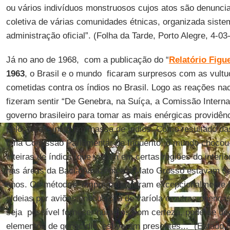
ou vários indivíduos monstruosos cujos atos são denuncia
coletiva de várias comunidades étnicas, organizada sist
administração oficial”. (Folha da Tarde, Porto Alegre, 4-03
Já no ano de 1968, com a publicação do “
Relatório Figu
1963
, o Brasil e o mundo ficaram surpresos com as vult
cometidas contra os índios no Brasil. Logo as reações nac
fizeram sentir “De Genebra, na Suíça, a Comissão Interna
governo brasileiro para tomar as mais enérgicas providên
pelo assassinato em massa de índios. Como resultado da
uma Comissão Parlamentar de Inquérito, o mundo chocou-
inteiras de índios, que viviam em certas regiões do interio
nas áreas da Bacia Amazônica e Mato Grosso estavam se
anos. Os métodos empregados foram excepcionalmente b
aldeias por aviões, inoculação de varíola e outras doenç
seja possível fornecer números com certeza, pode-se dec
elementos de genocídio estiveram presentes...” (Estado 