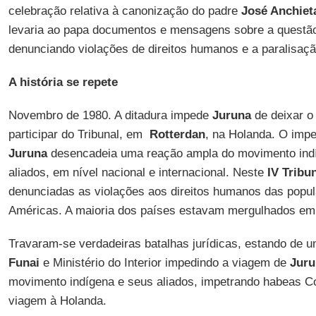
celebração relativa à canonização do padre
José Anchiet
levaria ao papa documentos e mensagens sobre a questão 
denunciando violações de direitos humanos e a paralisaç
A história se repete
Novembro de 1980. A ditadura impede
Juruna
de deixar o
participar do Tribunal, em
Rotterdan
, na Holanda. O imp
Juruna
desencadeia uma reação ampla do movimento indíg
aliados, em nível nacional e internacional. Neste
IV Tribu
denunciadas as violações aos direitos humanos das popu
Américas. A maioria dos países estavam mergulhados em d
Travaram-se verdadeiras batalhas jurídicas, estando de u
Funai
e Ministério do Interior impedindo a viagem de
Juru
movimento indígena e seus aliados, impetrando habeas Cor
viagem à Holanda.