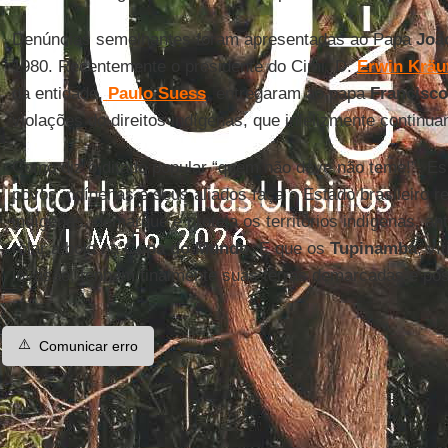
Denúncias semelhantes foram apresentadas ao Papa
João
1980
. Recentemente o presidente do Cimi, D.
Erwin Kräu
da entidade,
Paulo Suess
, entregaram ao papa
Francisco
violações do direitos indígenas, que infelizmente continu
Como diz o ditado popular “quem não deve não teme!”. Es
povos indígenas e seus aliados faça o Estado brasileiro r
indígenas, demarque e proteja os territórios indígenas,
rolar a bola na
Copa do Mundo
. E que os
Tupinambá
, ví
invasão, tenham finalmente suas terras demarcadas e po
⚠️
Comunicar erro