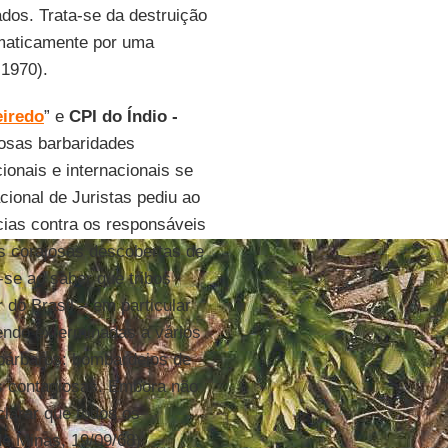
dos. Trata-se da destruição
ematicamente por uma
-1970).
eiredo
” e
CPI do Índio -
uosas barbaridades
ionais e internacionais se
cional de Juristas pediu ao
cias contra os responsáveis
s corajosas descobertas de
se ao saber que tribos
r do Brasil – em particular
ndo exterminadas a vários
árbaros: bombardeios de
as contagiosas. Embora não
larar que todos os
de Minas, 19/09/68)