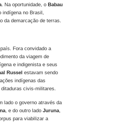
a
. Na oportunidade, o
Babau
indígena no Brasil,
ão da demarcação de terras.
 país. Fora convidado a
edimento da viagem de
ena e indigenista e seus
nal Russel
estavam sendo
lações indígenas das
itaduras civis-militares.
m lado o governo através da
na
, e do outro lado
Juruna
,
pus para viabilizar a