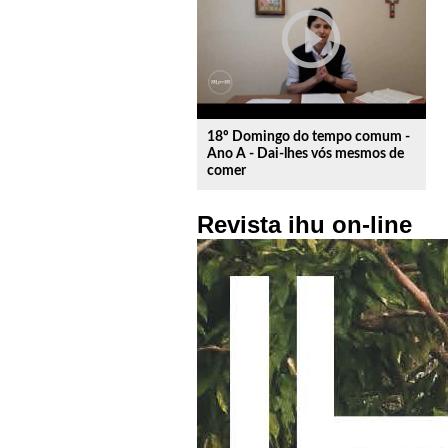
play_circle_outline
18º Domingo do tempo comum -
Ano A - Dai-lhes vós mesmos de
comer
Revista ihu on-line