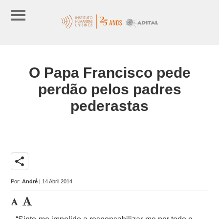
O Papa Francisco pede
perdão pelos padres
pederastas
share
Por:
André
| 14 Abril 2014