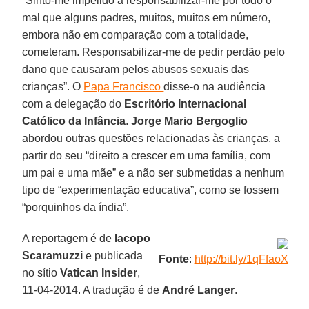
“Sinto-me impelido a responsabilizar-me por todo o
mal que alguns padres, muitos, muitos em número,
embora não em comparação com a totalidade,
cometeram. Responsabilizar-me de pedir perdão pelo
dano que causaram pelos abusos sexuais das
crianças”. O
Papa Francisco
disse-o na audiência
com a delegação do
Escritório Internacional
Católico da Infância
.
Jorge Mario Bergoglio
abordou outras questões relacionadas às crianças, a
partir do seu “direito a crescer em uma família, com
um pai e uma mãe” e a não ser submetidas a nenhum
tipo de “experimentação educativa”, como se fossem
“porquinhos da índia”.
A reportagem é de
Iacopo
Scaramuzzi
e publicada
Fonte
:
http://bit.ly/1qFfaoX
no sítio
Vatican Insider
,
11-04-2014. A tradução é de
André Langer
.