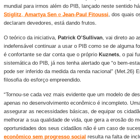
mundial para irmos além do PIB, lançado neste sentido há
Stiglitz
,
Amartya Sen
e
Jean-Paul Fitoussi
, dos quais o
declaram devedores, está dando frutos.
O teórico da iniciativa,
Patrick
O’Sullivan
, vai direto ao 
indefensável continuar a usar o PIB como se de alguma f
é confortante se dar conta que o próprio
Kuznets
, o pai 
sistemática do PIB, já nos tenha alertado que “o bem-esta
pode ser inferido da medida da renda nacional” (Met.26) Es
filosofia do esforço empreendido.
“Tornou-se cada vez mais evidente que um modelo de de
apenas no desenvolvimento econômico é incompleto. Uma
assegurar as necessidades básicas, de equipar os cidad
melhorar a sua qualidade de vida, que gera a erosão do me
oportunidades dos seus cidadãos não é um caso de suce
econômico sem progresso
social
resulta na falta de in