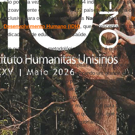
são por sua vez desdobrados em 54 indicadores mais det
razoavelmente confiáveis para 132 países, o que torna o
inclusive para o sistema básico das
Nações
Unidas
, os
I
Desenvolvimento Humano (IDH)
, que acrescenta aos da
indicadores de educação e de saúde.
Um outro elemento metodológico importante é que o
IPS
b
resultados, não de insumos (outcome index, not inputs). 
muito em saúde construindo hospitais de luxo e priorizan
termos de investimentos está realizando um grande esforç
resultados (outcomes) serão pífios em termos de populaçã
medir este último objetivo.(Met.5) A cidade de
São
Paulo
g
viadutos, túneis, elevados e automóveis particulares com 
cidade. Esta paralisia, ao gerar mais custos para todos (
PIB
. Seguramente não o outcome queremos, que é a mobil
enfoque dos resultados é muito importante.