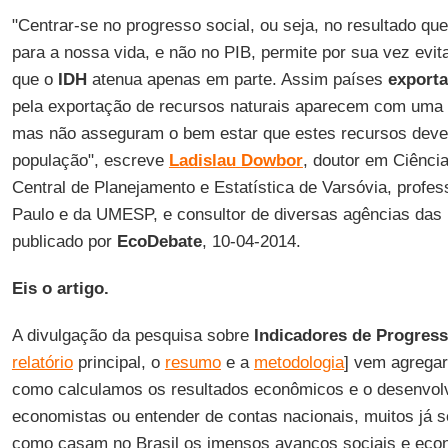
"Centrar-se no progresso social, ou seja, no resultado q
para a nossa vida, e não no PIB, permite por sua vez evit
que o
IDH
atenua apenas em parte. Assim países
exporta
pela exportação de recursos naturais aparecem com uma
mas não asseguram o bem estar que estes recursos dever
população", escreve
Ladislau
Dowbor
, doutor em Ciênci
Central de Planejamento e Estatística de Varsóvia, profes
Paulo e da UMESP, e consultor de diversas agências das
publicado por
EcoDebate
, 10-04-2014.
Eis o artigo.
A divulgação da pesquisa sobre
Indicadores de Progress
relatório
principal, o
resumo
e a
metodologia
] vem agregar
como calculamos os resultados econômicos e o desenvol
economistas ou entender de contas nacionais, muitos já 
como casam no Brasil os imensos avanços sociais e eco