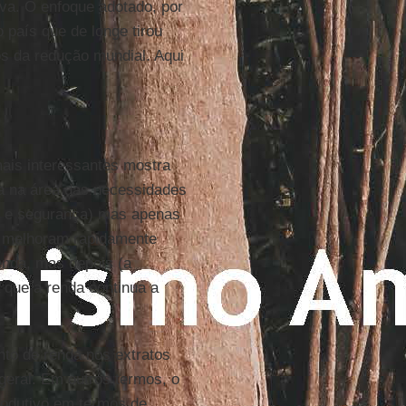
va. O enfoque adotado, por
o país que de longe tirou
os da redução mundial. Aqui
mais interessantes mostra
a na área das necessidades
ão e segurança) mas apenas
s melhoram rapidamente
enda, mas depois (a
a que a renda continua a
nto de renda nos extratos
geral. Em outros termos, o
rodutivo em termos de