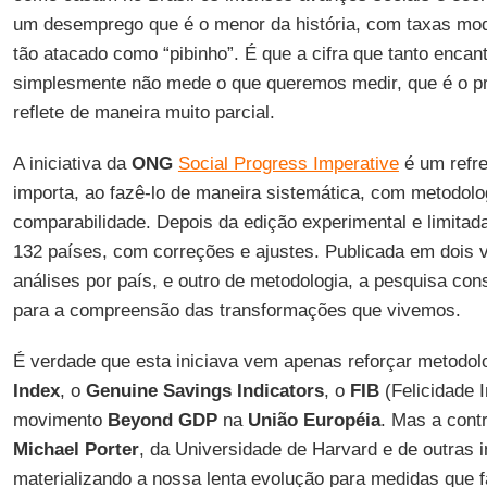
um desemprego que é o menor da história, com taxas mo
tão atacado como “pibinho”. É que a cifra que tanto encant
simplesmente não mede o que queremos medir, que é o pr
reflete de maneira muito parcial.
A iniciativa da
ONG
Social Progress Imperative
é um refre
importa, ao fazê-lo de maneira sistemática, com metodolo
comparabilidade. Depois da edição experimental e limitad
132 países, com correções e ajustes. Publicada em dois 
análises por país, e outro de metodologia, a pesquisa const
para a compreensão das transformações que vivemos.
É verdade que esta iniciava vem apenas reforçar metodo
Index
, o
Genuine Savings Indicators
, o
FIB
(Felicidade I
movimento
Beyond GDP
na
União
Européia
. Mas a cont
Michael
Porter
, da Universidade de Harvard e de outras i
materializando a nossa lenta evolução para medidas que 