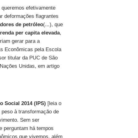
ue queremos efetivamente
ar deformações flagrantes
dores de petróleo
(...), que
renda per capita elevada
,
iam gerar para a
as Econômicas pela Escola
sor titular da PUC de São
 Nações Unidas, em artigo
o Social 2014 (IPS)
[leia o
 peso à transformação de
vimento. Sem ser
se perguntam há tempos
nômicos que vivemos, além