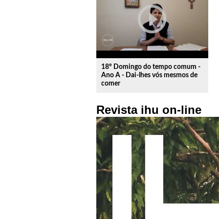
play_circle_outline
18º Domingo do tempo comum -
Ano A - Dai-lhes vós mesmos de
comer
Revista ihu on-line