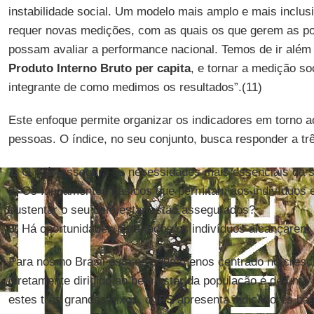
instabilidade social. Um modelo mais amplo e mais inclu
requer novas medições, com as quais os que gerem as pol
possam avaliar a performance nacional. Temos de ir além
Produto Interno Bruto per
capita
, e tornar a medição so
integrante de como medimos os resultados”.(11)
Este enfoque permite organizar os indicadores em torno a
pessoas. O índice, no seu conjunto, busca responder a tr
1.
O país assegura as necessidades mais essenciais da 
2.
Os fundamentos básicos que permitam aos indivíduos 
sustentar o seu bem estar estão assegurados?
3.
Há oportunidades para todos os indivíduos alcançarem 
Para nós no Brasil este enfoque menos centrado no cres
diretamente dirigido ao bem estar da população é de uma 
estes três grandes eixos, o
IPS
apresenta indicadores bási