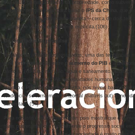
sua visão da função social da propriedade, como subversi
exemplo, permite jogar para baixo o
IPS da
China
, que é 
mais pessoas da pobreza no planeta – cerca de dois terç
a carga de valores é realmente explícita.(106)
Os resultados da pesquisa
Na parte da análise dos resultados, uma das tendências 
uma forte correlação entre o
aumento do PIB
e a melhori
básicas, (no caso nutrição, água e saneamento, habitaç
para os mais pobres: “As necessidades humanas básica
quando o
PIB per capita
aumenta, nos níveis baixos de r
tendência) se torna mais horizontal (flattens out) à medid
aumentar”. (54)
Para nós isto é muito importante, pois mostra que o aume
mais pobres melhora radicalmente o progresso social em 
dinheiro que vai para a base da sociedade é muito mais p