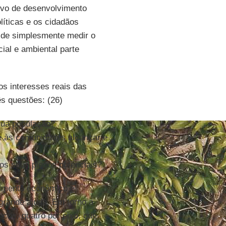
sivo de desenvolvimento
íticas e os cidadãos
 de simplesmente medir o
cial e ambiental parte
os interesses reais das
ês questões: (26)
sua população?
e às comunidades alcançar e
os seus plenos potenciais?
cimento econômico e
grande ajuda. Em torno a
cos, quatro por eixo, que