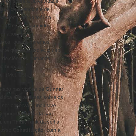
sões sobre a objetividade
dade de Grenoble e de
celente artigo teórico
onestamente assumidos:
io) apoia-se em
tivos, que deixaremos
nte que este uso explícito
s de ciências humanas
cia humana é
.” (Met. 25)
poiado nas visões de
Gunnar
mática das análises sobre os
 ser observado inclusive
propriedade privada são,
n
, um
Think Tank
da velha
 nosso
Constituição
, com a