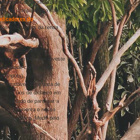
alhados. Conseguiram cifras
IPS
um complemento útil
ndicadores do
dos tradicionais da renda
usca indicadores de
Ou seja, um país que investe
do a saúde curativa, em
o (inputs), mas os
o saudável. E se trata de
astou rios de dinheiro em
o resultado de paralisar a
inputs), aumenta o nosso
idade urbana. Medir pelo