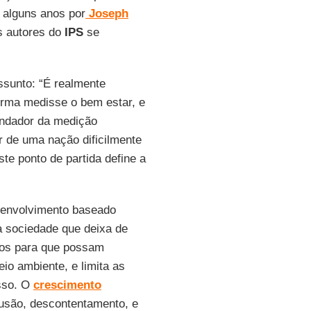
 alguns anos por
Joseph
s autores do
IPS
se
assunto: “É realmente
orma medisse o bem estar, e
fundador da medição
r de uma nação dificilmente
te ponto de partida define a
senvolvimento baseado
 sociedade que deixa de
ãos para que possam
io ambiente, e limita as
sso. O
crescimento
clusão, descontentamento, e