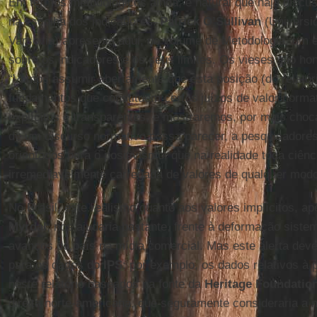
Em termos metodológicos ainda, é natural que haja discus
na escolha dos indicadores.
Patrick O’Sullivan
(Universi
Varsóvia) apresenta aqui, no volume de Metodologia, um ex
sobre os indicadores e os seus limites. Os vieses são h
“Vamos assumir abertamente que esta posição (do relatór
fundamentos que constituem certos juízos de valor norma
explícitos e transparentes, e mostraremos, por mais choca
de um discurso normativo possa parecer, a pesquisadore
orientados para o positivismo, que na realidade toda ciên
irremediavelmente carregada de valores de qualquer modo
No Brasil, este realismo quanto aos valores implícitos, a
Myrdal
, nos ajudaria bastante, frente à deformação siste
avanços do país na mídia comercial. Mas este alerta deve
para os dados do
IPS
: por exemplo, os dados relativos à 
neste relatório baseados na fonte da
Heritage
Foundatio
direita norte-americana, que seguramente consideraria a