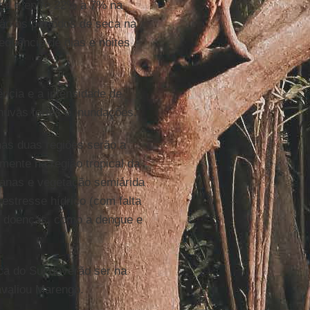
il e entre 22% a 7% na
ão os períodos de seca na
requência de dias e noites
ncia e a intensidade de
huvas fortes e inundações.
nas duas regiões serão a
lmente na região tropical da
avanas e vegetação semiárida
estresse hídrico (com falta
e doenças, como a dengue e
a do Sul deverão ser na
avaliou Marengo.