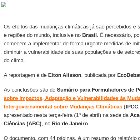
Os efeitos das mudanças climáticas já são percebidos e 
e regiões do mundo, inclusive no
Brasil
. É necessário, po
comecem a implementar de forma urgente medidas de mit
diminuir a vulnerabilidade de suas populações e de setor
do clima.
A reportagem é de
Elton Alisson
, publicada por
EcoDeba
As conclusões são do
Sumário para Formuladores de Po
sobre
Impactos, Adaptação e Vulnerabilidades às Muda
Intergovernamental sobre Mudanças Climáticas
(
IPCC
apresentado nesta terça-feira (1º de abril) na sede da
Aca
Ciências (ABC)
, no
Rio de Janeiro
.
O documento, com 44 páginas, é um resumo do relatório d