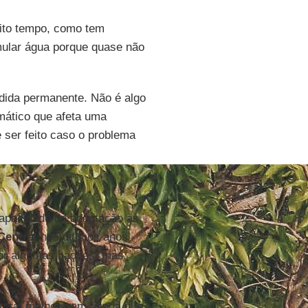
uito tempo, como tem
mular água porque quase não
dida permanente. Não é algo
mático que afeta uma
 ser feito caso o problema
capacidade de adaptação às
Central
nos últimos anos
por algumas nações, mas
tral melhoraram, ainda que