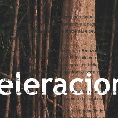
Mudanças no uso da terra
Segundo os pesquisadores autores do relatório, as mudan
duas regiões – como o desmatamento e a degradação amb
significativamente para a piora ambiental e deverão agra
das alterações climáticas.
Apesar das taxas de desmatamento na
Amazônia
terem d
desde 2004 para uma média de 4.656 quilômetros quadra
Cerrado
brasileiro ainda apresentam altos índices de de
médias de 14.179 quilômetros quadrados por ano no perío
relatório.
“Os riscos das mudanças climáticas podem aumentar co
de gás carbônico geradas pela queima de combustível fóss
Os altos níveis de desmatamento e degradação do solo o