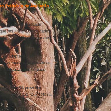
to Relatório de Avaliação
reza e de desigualdade
que resulta em dificuldades
ada, especialmente para os
de de adaptação às
io. “As mudanças climáticas
s e situadas nas regiões
das após o AR4 preveem
Sul e entre 1,6 ºC a 4 ºC na