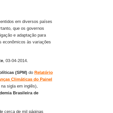
sentidos em diversos países
rtanto, que os governos
igação e adaptação para
es econômicos às variações
te
, 03-04-2014.
líticas (SPM)
do
Relatório
nças Climáticas do Painel
, na sigla em inglês),
demia Brasileira de
e cerca de mil páginas