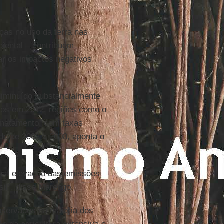
ças no uso da terra nas
iental – contribuem
var os impactos negativos
iminuído substancialmente
dos em 2012, regiões como o
smatamento, com taxas
do de 2002 a 2008, aponta o
m a elevação das emissões
il”, disse Marengo.
bservados na maioria dos