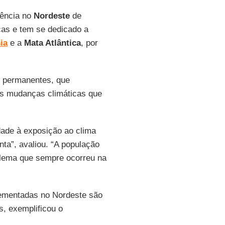
tência no
Nordeste
de
as e tem se dedicado a
ia
e a
Mata Atlântica
, por
o permanentes, que
 às mudanças climáticas que
idade à exposição ao clima
nta”, avaliou. “A população
blema que sempre ocorreu na
ementadas no Nordeste são
s, exemplificou o