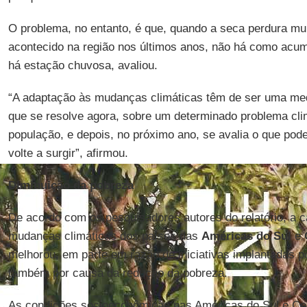
O problema, no entanto, é que, quando a seca perdura m
acontecido na região nos últimos anos, não há como acu
há estação chuvosa, avaliou.
“A adaptação às mudanças climáticas têm de ser uma me
que se resolve agora, sobre um determinado problema cli
população, e depois, no próximo ano, se avalia o que pode
volte a surgir”, afirmou.
Diminuição da pobreza
De acordo com os pesquisadores autores do relatório, a 
mudanças climáticas dos países das
Américas do Sul
e
melhorou, em parte em razão de iniciativas implantadas 
também por causa da redução da pobreza.
As condições socioeconômicas nas Américas do Sul e Cen