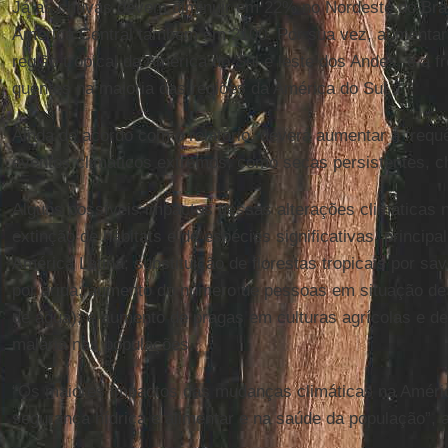
Já as chuvas devem diminuir em 22% no Nordeste do Bras
América Central também em 2100. Por sua vez, aumentar
região tropical da América do Sul e leste dos Andes, e a f
quentes na maioria das regiões da América do Sul.
Ainda de acordo com o relatório, deverá aumentar a frequê
eventos climáticos extremos, como secas persistentes, c
Alguns possíveis impactos dessas alterações climáticas 
extinção de hábitats e de espécies significativas, principa
América Latina; substituição de florestas tropicais por s
por árida; aumento do número de pessoas em situação de 
de água); e aumento de pragas em culturas agrícolas e d
malária nas populações.
“Os maiores impactos das mudanças climáticas na Améric
segurança hídrica e alimentar e na saúde da população”, 