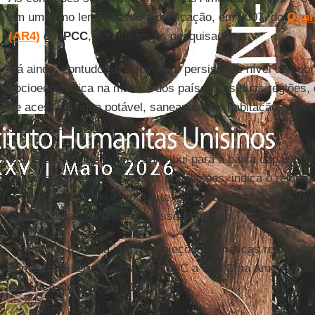
em um ritmo lento, desde a publicação, em 2007, do
Quar
(AR4)
do
IPCC
, apontaram os pesquisadores.
Há ainda, contudo, um elevado e persistente nível de pob
socioeconômica na maioria dos países das duas regiões, 
de acesso à água potável, saneamento e habitação adequ
grupos mais vulneráveis.
Esse conjunto de fatores contribui para a baixa capacida
mudanças climáticas dessas populações, indica o relatór
deverão afetar, em maior parte, as populações mais pobre
mais tropicais do planeta”, disse
Marengo
.
O relatório ressalta que as projeções climáticas realiza
aumento de temperatura de 1,7 ºC a 6,7 ºC na América do 
América Central
em 2100.