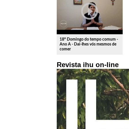
play_circle_outline
18º Domingo do tempo comum -
Ano A - Dai-lhes vós mesmos de
comer
Revista ihu on-line