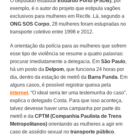
O deputado estadual
Eduardo Porto (PSDB)
, por
exemplo, é o autor do projeto que estipula vagões
exclusivos para mulheres em Recife. Lá, segundo a
ONG SOS
Corpo
, 28 mulheres foram estupradas no
transporte coletivo entre 1998 e 2012.
A orientação da polícia para as mulheres que sofrem
esse tipo de violência se resume a quatro palavras:
procurar imediatamente a delegacia. Em
São Paulo
,
há um posto da
Delpom
, que funciona 24 horas por
dia, dentro da estação de metrô da
Barra Funda
. Em
alguns casos, é possível registrar queixa pela
internet
. “O ideal seria ter uma testemunha do caso”,
explica o delegado Costa. Para que isso aconteça,
talvez devesse haver uma campanha por parte do
metrô e da
CPTM
(Companhia Paulista de Trens
Metropolitanos)
orientando as mulheres a agir em
caso de assédio sexual no
transporte
público
.