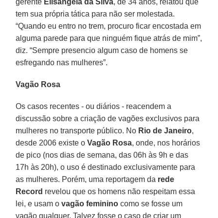
gerente
Elisângela da Silva
, de 34 anos, relatou que
tem sua própria tática para não ser molestada.
“Quando eu entro no trem, procuro ficar encostada em
alguma parede para que ninguém fique atrás de mim”,
diz. “Sempre presencio algum caso de homens se
esfregando nas mulheres”.
Vagão Rosa
Os casos recentes - ou diários - reacendem a
discussão sobre a criação de vagões exclusivos para
mulheres no transporte público. No
Rio de
Janeiro
,
desde 2006 existe o
Vagão Rosa
, onde, nos horários
de pico (nos dias de semana, das 06h às 9h e das
17h às 20h), o uso é destinado exclusivamente para
as mulheres. Porém, uma reportagem da
rede
Record
revelou que os homens não respeitam essa
lei, e usam o
vagão feminino
como se fosse um
vagão qualquer. Talvez fosse o caso de criar um