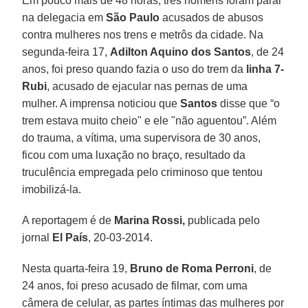
Em pouco mais de 48 horas, três homens foram parar
na delegacia em
São Paulo
acusados de abusos
contra mulheres nos trens e metrôs da cidade. Na
segunda-feira 17,
Adilton Aquino dos Santos
, de 24
anos, foi preso quando fazia o uso do trem da
linha 7-
Rubi
, acusado de ejacular nas pernas de uma
mulher. A imprensa noticiou que
Santos
disse que “o
trem estava muito cheio" e ele "não aguentou”. Além
do trauma, a vítima, uma supervisora de 30 anos,
ficou com uma luxação no braço, resultado da
truculência empregada pelo criminoso que tentou
imobilizá-la.
A reportagem é de
Marina Rossi,
publicada pelo
jornal
El
País
, 20-03-2014.
Nesta quarta-feira 19,
Bruno de Roma Perroni
, de
24 anos, foi preso acusado de filmar, com uma
câmera de celular, as partes íntimas das mulheres por