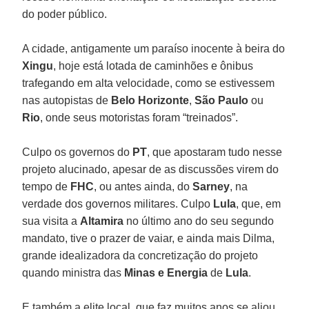
do poder público.
A cidade, antigamente um paraíso inocente à beira do
Xingu
, hoje está lotada de caminhões e ônibus
trafegando em alta velocidade, como se estivessem
nas autopistas de
Belo Horizonte
,
São Paulo
ou
Rio
, onde seus motoristas foram “treinados”.
Culpo os governos do
PT
, que apostaram tudo nesse
projeto alucinado, apesar de as discussões virem do
tempo de
FHC
, ou antes ainda, do
Sarney
, na
verdade dos governos militares. Culpo
Lula
, que, em
sua visita a
Altamira
no último ano do seu segundo
mandato, tive o prazer de vaiar, e ainda mais Dilma,
grande idealizadora da concretização do projeto
quando ministra das
Minas e Energia
de
Lula
.
E também a elite local, que faz muitos anos se aliou