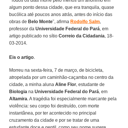
"Todos os dias morre pelo menos um anônimo em
algum ponto dessa cidade, que era tranquila, quase
bucólica até poucos anos atrás, antes do início das
obras de
Belo Monte
", afirma
Rodolfo Salm
,
professor da
Universidade Federal do Pará
, em
artigo publicado no sítio
Correio da Cidadania
, 18-
03-2014.
Eis o artigo
.
Morreu na sexta-feira, 7 de março, de bicicleta,
atropelada por um caminhão-caçamba no centro da
cidade, a minha aluna
Aline Flor
, estudante de
Biologia
na
Universidade Federal do Pará
, em
Altamira
. A tragédia foi especialmente marcante pela
violência: seu corpo foi destruído, com morte
instantânea, por ter acontecido no principal
cruzamento da cidade e por se tratar de uma
estudante doce e gentil, como seu nome sugere,