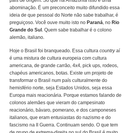
país de origem. Só que na Amazônia isso é uma
abominação. É um preconceito muito difundido essa
ideia de que pessoal do Norte não sabe trabalhar, é
preguiçoso. Você ouve muito isto no
Paraná
, no
Rio
Grande do Sul
. Quem sabe trabalhar é o colono
alemão, italiano.
Hoje o Brasil foi branqueado. Essa cultura
country
aí
é uma mistura de cultura europeia com cultura
americana, de grande carrão, 4x4, pick ups, rodeos,
chapéus americanos, botas. Existe um projeto de
transformar o Brasil num país culturalmente do
hemisfério norte, seja Estados Unidos, seja essa
Europa mais reacionária. Porque estamos falando de
colonos alemães que vieram do campesinato
reacionário, bávaro, pomerano, e dos camponeses
italianos, que eram entusiastas do nazismo e do
fascismo na II Guerra. Continuam sendo. O que tem
de grupo de extrema-direita no sul do Brasil é muito.