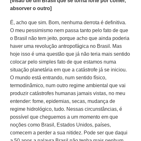
[visão de um Brasil que se torna forte por comer,
absorver o outro]
É, acho que sim. Bom, nenhuma derrota é definitiva.
O meu pessimismo nem passa tanto pelo fato de que
o Brasil não tem jeito, porque acho que ainda poderia
haver uma revolução antropofágica no Brasil. Mas
hoje isso é uma questão que já não teria mais sentido
colocar pelo simples fato de que estamos numa
situação planetária em que a catástrofe já se iniciou.
O mundo está entrando, num sentido físico,
termodinâmico, num outro regime ambiental que vai
produzir catástrofes humanas jamais vistas, no meu
entender: fome, epidemias, secas, mudança de
regime hidrológico, tudo. Nessas circunstâncias, é
possível que cheguemos a um momento em que
noções como Brasil, Estados Unidos, países,
comecem a perder a sua nitidez. Pode ser que daqui
a 50 anos a palavra Brasil não tenha mais nenhum