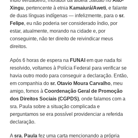
índio verdadeiro, morador da aldeia Saidão no
Alto-
Xingu
, pertencente à etnia
Kamaiurá/Aweti
, e falante
de duas línguas indígenas — infelizmente, para o
sr.
Felipe
, eu não poderia ser considerado índio, por
estar, atualmente, morando na cidade e, por
conseguinte, não ter direito de reivindicar meus
direitos.
Após 6 horas de espera na
FUNAI
em que nada foi
resolvido, voltamos à Polícia Federal para verificar se
havia outro modo para conseguir a declaração. Então,
em companhia do
sr. Otavio Moura Carvalho
, meu
amigo, fomos à
Coordenação Geral de Promoção
dos Direitos Sociais (CGPDS)
, onde falamos com a
sra. Paula sobre a situação complicada e
perguntamos se era possível providenciar a referida
declaração.
A
sra. Paula
fez uma carta mencionando a própria