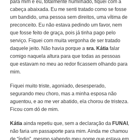
para mim e eu, totalmente humilhado, fiquei com a
cabeça abaixada. Eu me senti tratado como se fosse
um bandido, uma pessoa sem direitos, uma vítima de
preconceito. Eu não estava pedindo um favor, nem
que fosse feito de graça, pois já tinha pago pelo
serviço. Fiquei com muita vergonha de ser tratado
daquele jeito. Não havia porque a
sra. Kátia
falar
comigo naquela altura para que todas as pessoas
que estavam no meu ao redor ficassem olhando para
mim.
Fiquei muito triste, agoniado, desesperado,
segurando meu choro, mas a minha esposa não
aguentou, e ao me ver abatido, ela chorou de tristeza.
Ficou com dó de mim.
Kátia
ainda repetiu que, sem a declaração da
FUNAI
,
não faria um passaporte para mim. Ainda me chamou
de “índio”, mesmo sabendo meu nome que estava em