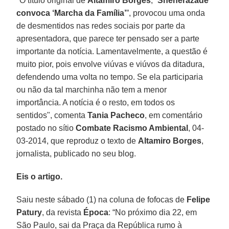
"O título original de
Altamiro Borges
, “
Sheherazade
convoca ‘Marcha da Família’
”, provocou uma onda
de desmentidos nas redes sociais por parte da
apresentadora, que parece ter pensado ser a parte
importante da notícia. Lamentavelmente, a questão é
muito pior, pois envolve viúvas e viúvos da ditadura,
defendendo uma volta no tempo. Se ela participaria
ou não da tal marchinha não tem a menor
importância. A notícia é o resto, em todos os
sentidos", comenta
Tania Pacheco
, em comentário
postado no sítio
Combate Racismo Ambiental
, 04-
03-2014, que reproduz o texto de
Altamiro Borges
,
jornalista, publicado no seu blog.
Eis o artigo.
Saiu neste sábado (1) na coluna de fofocas de
Felipe
Patury
, da revista
Época
: “No próximo dia 22, em
São Paulo, sai da Praça da República rumo à