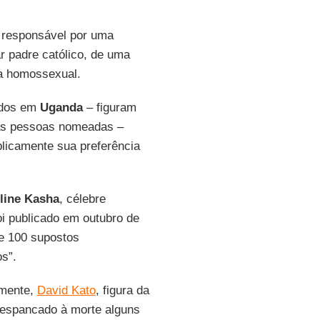
um responsável por uma
r padre católico, de uma
sa homossexual.
idos em
Uganda
– figuram
das pessoas nomeadas –
licamente sua preferência
line Kasha
, célebre
oi publicado em outubro de
e 100 supostos
s”.
lmente,
David Kato
, figura da
 espancado à morte alguns