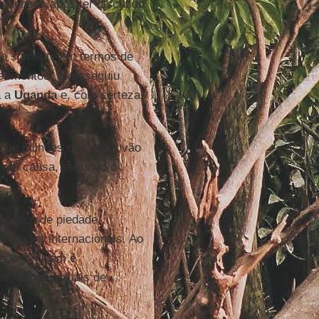
andenses após ter discutido
não somente em termos de
stimentos”, prosseguiu
a a
Uganda
e, com certeza,
oito milhões dos quais vão
s em causa, segundo o
angélico de piedade
s ajudas internacionais. Ao
u que ninguém é
 os homossexuais de