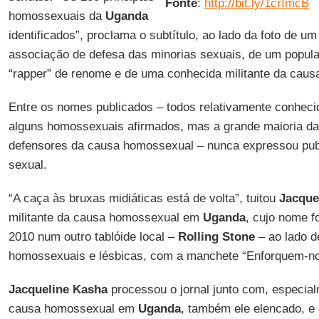
Fonte
:
http://bit.ly/1crImcB
homossexuais da
Uganda
identificados”, proclama o subtítulo, ao lado da foto de 
associação de defesa das minorias sexuais, de um popula
“rapper” de renome e de uma conhecida militante da cau
Entre os nomes publicados – todos relativamente conhec
alguns homossexuais afirmados, mas a grande maioria 
defensores da causa homossexual – nunca expressou pub
sexual.
“A caça às bruxas midiáticas está de volta”, tuitou
Jacque
militante da causa homossexual em
Uganda
, cujo nome f
2010 num outro tablóide local –
Rolling Stone
– ao lado d
homossexuais e lésbicas, com a manchete “Enforquem-no
Jacqueline Kasha
processou o jornal junto com, especia
causa homossexual em
Uganda
, também ele elencado, e