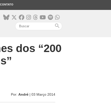
CONTATO
search
mes dos “200
is”
Por:
André
| 03 Março 2014