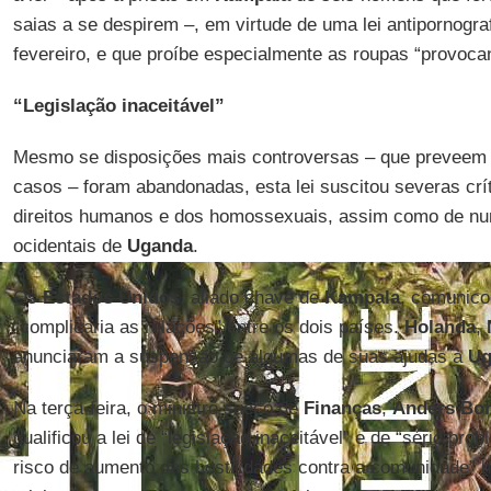
saias a se despirem –, em virtude de uma lei antipornogr
fevereiro, e que proíbe especialmente as roupas “provoca
“Legislação inaceitável”
Mesmo se disposições mais controversas – que preveem
casos – foram abandonadas, esta lei suscitou severas crí
direitos humanos e dos homossexuais, assim como de nu
ocidentais de
Uganda
.
Os
Estados Unidos
, aliado chave de
Kampala
, comunico
“complicaria as relações” entre os dois países.
Holanda
,
anunciaram a suspensão de algumas de suas ajudas à
Ug
Na terça-feira, o ministro sueco de
Finanças
,
Anders Bo
qualificou a lei de “legislação inaceitável” e de “sério pr
risco de aumento das hostilidades contra a comunidade” 