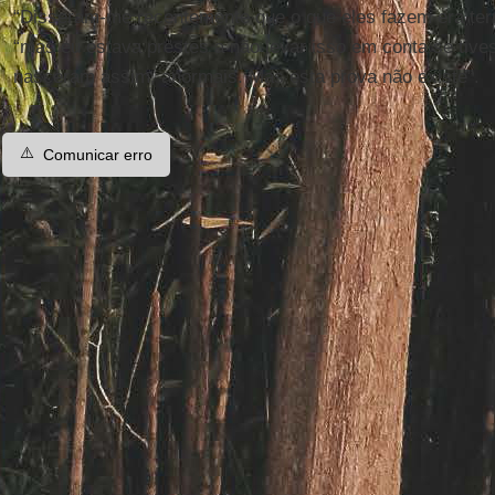
“Disseram-me recentemente que o que eles fazem era terrí
“mas eu estava prestes a não levar isso em conta se tive
nasceram assim, anormais. Mas esta prova não existe”.
⚠️
Comunicar erro