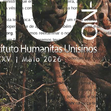
ministro, que encontrou, na terça-feira, as autoridades ug
na véspera com militantes da causa homossexual.
Esta lei coloca “mais amplamente um risco econômico, 
cooperação e de ajuda, mas também de turismo e de inve
Borg
. “Nós vamos reexaminar o nosso programa de ajud
é um fator que deveremos levar em conta”.
A ajuda sueca a
Uganda
representa 38 milhões de euros, 
diretamente para o governo e que poderiam ser colocado
ministro.
No poder desde 1986, o presidente
Museveni
, cristão ev
declarada, indicou, na segunda-feira, não temer o corte da
justificar esta lei, aprovada no início da semana, explico
“homossexual por natureza”, mas por opção, e qualificou
“nojentos”, em comentário feito à
CNN
na terça-feira.