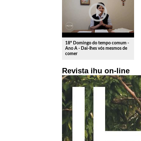
play_circle_outline
18º Domingo do tempo comum -
Ano A - Dai-lhes vós mesmos de
comer
Revista ihu on-line