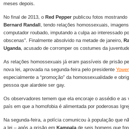
meses depois.
No final de 2013, o
Red Pepper
publicou fotos mostrando 
Bernard Randall
, tendo relações homossexuais, imagens 
computador roubado, imputando a culpa ao interessado po
obscenas”. Finalmente absolvido na metade de janeiro,
Ra
Uganda
, acusado de corromper os costumes da juventude
As relações homossexuais já eram passíveis de prisão 
nova lei, aprovada na segunda-feira pelo presidente
Yower
especialmente a “promoção” da homossexualidade e obrig
pessoa que alardeie ser gay.
Os observadores temem que ela encoraje o assédio e as v
país em que a homofobia é alimentada por poderosas Igre
Na segunda-feira, a polícia comunicou à população que não
a lei – após a prisão em
Kampala
de seis homens que for