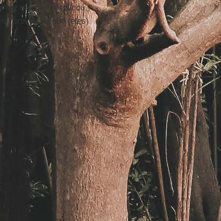
vel, nojento”, explicou,
sse provas de que (eles)