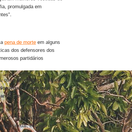
afia, promulgada em
ntes”.
 a
pena de morte
em alguns
ticas dos defensores dos
merosos partidários
u que a promulgação da lei
Noruega
e
Dinamarca
anda
, desde segunda-feira.
rg
, em visita a
Kampala
,
oblema”. “Há claramente um
homossexual, estimou o