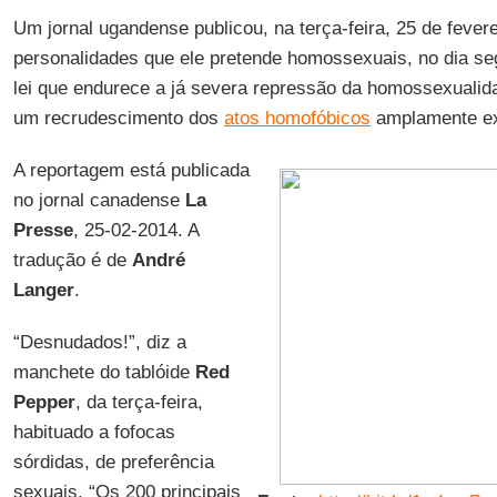
Um jornal ugandense publicou, na terça-feira, 25 de fever
personalidades que ele pretende homossexuais, no dia s
lei que endurece a já severa repressão da homossexuali
um recrudescimento dos
atos homofóbicos
amplamente ex
A reportagem está publicada
no jornal canadense
La
Presse
, 25-02-2014. A
tradução é de
André
Langer
.
“Desnudados!”, diz a
manchete do tablóide
Red
Pepper
, da terça-feira,
habituado a fofocas
sórdidas, de preferência
sexuais. “Os 200 principais