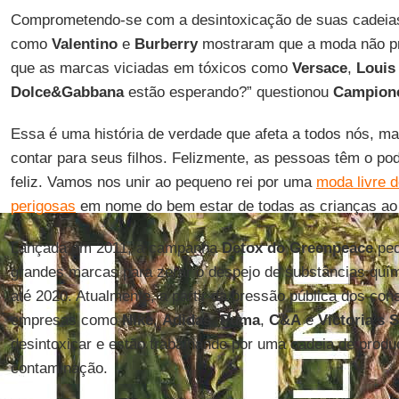
Comprometendo-se com a desintoxicação de suas cadeia
como
Valentino
e
Burberry
mostraram que a moda não pre
que as marcas viciadas em tóxicos como
Versace
,
Louis
Dolce&Gabbana
estão esperando?” questionou
Campion
Essa é uma história de verdade que afeta a todos nós, m
contar para seus filhos. Felizmente, as pessoas têm o pod
feliz. Vamos nos unir ao pequeno rei por uma
moda livre d
perigosas
em nome do bem estar de todas as crianças ao
Lançada em 2011, a campanha
Detox do Greenpeace
ped
grandes marcas para zerar o despejo de substâncias quí
até 2020. Atualmente, a partir da pressão pública dos co
empresas como
Nike
,
Adidas
,
Puma
,
C&A
e
Victoria’s 
desintoxicar e estão trabalhando por uma cadeia de produç
contaminação.