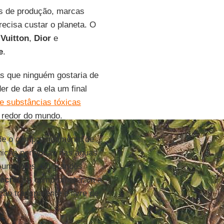
s de produção, marcas
cisa custar o planeta. O
 Vuitton
,
Dior
e
e
.
as que ninguém gostaria de
er de dar a ela um final
e substâncias tóxicas
 redor do mundo.
e o comprometimento de
micas perigosas nas águas
nsumidores, 20 grandes
Secret
se comprometeram a
ão transparente e livre de