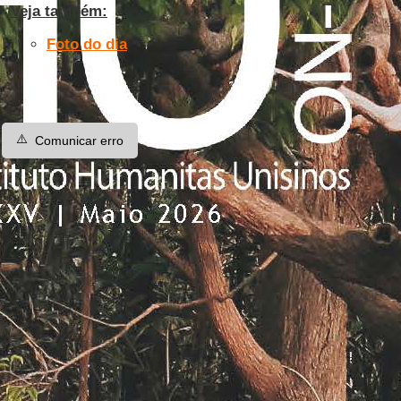
Veja também:
Foto do dia
⚠️
Comunicar erro