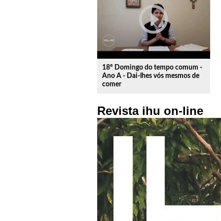
play_circle_outline
18º Domingo do tempo comum -
Ano A - Dai-lhes vós mesmos de
comer
Revista ihu on-line