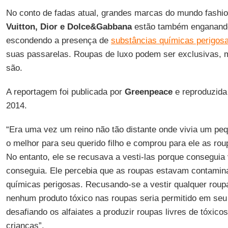
No conto de fadas atual, grandes marcas do mundo fash
Vuitton, Dior e Dolce&Gabbana
estão também enganand
escondendo a presença de
substâncias químicas perigos
suas passarelas. Roupas de luxo podem ser exclusivas, 
são.
A reportagem foi publicada por
Greenpeace
e reproduzida
2014.
“Era uma vez um reino não tão distante onde vivia um peq
o melhor para seu querido filho e comprou para ele as rou
No entanto, ele se recusava a vesti-las porque conseguia
conseguia. Ele percebia que as roupas estavam contami
químicas perigosas. Recusando-se a vestir qualquer roup
nenhum produto tóxico nas roupas seria permitido em seu
desafiando os alfaiates a produzir roupas livres de tóxico
crianças”.