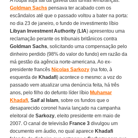
A roupa suja sai da gaveta das turvas lembranças.
Goldman Sachs
pensava ter acabado com os
escândalos até que o passado voltou a bater na porta:
no dia 23 de janeiro, o fundo de investimento líbio
Libyan Investment Authority
(
LIA
) apresentou uma
reclamação perante os tribunais britânicos contra
Goldman Sachs
, solicitando uma compensação pelo
dinheiro perdido (98% do valor do fundo) em razão da
má gestão da agência norte-americana. Ao ex-
presidente francês
Nicolas Sarkozy
(na foto, à
esquerda de
Khadafi
) acontece o mesmo: a voz do
passado vem atualizar uma denúncia feita, há três
anos, pelo filho do defunto líder líbio
Muhamar
Khadafi
,
Saif al Islam
, sobre os fundos que o
desaparecido coronel havia lançado na campanha
eleitoral de
Sarkozy
, eleito presidente em maio de
2007. O canal de televisão
France 3
divulgou um
documento em áudio, no qual aparece
Khadafi