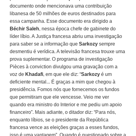
documento onde mencionava uma contribuição
libanesa de 50 milhões de euros destinados para
essa campanha. Esse documento era dirigido a
Béchir Saleh
, nessa época chefe de gabinete do
líder líbio. A Justiça francesa abriu uma investigação
para saber se a informação que
Sarkozy
sempre
desmentiu é verídica. A televisão francesa trouxe uma
prova suplementar. O programa de investigação
Pièces à conviction divulgou uma gravação com a
voz de
Khadafi
, em que ele diz: “
Sarkozy
é um
deficiente mental... É graças a mim que chegou à
presidência. Fomos nós que fornecemos os fundos
que permitiram que ele vencesse. Veio me ver
quando era ministro do Interior e me pediu um apoio
financeiro”. Mais adiante, o ditador diz: “Para nós,
enquanto líbios, se o presidente da República
francesa vence as eleições graças a esses fundos,
isso é uma vantagem”. Quando é questionado sobre a