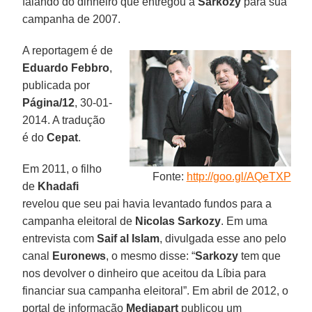
falando do dinheiro que entregou a
Sarkozy
para sua
campanha de 2007.
A reportagem é de
Eduardo Febbro
,
publicada por
Página/12
, 30-01-
2014. A tradução
é do
Cepat
.
Em 2011, o filho
Fonte:
http://goo.gl/AQeTXP
de
Khadafi
revelou que seu pai havia levantado fundos para a
campanha eleitoral de
Nicolas Sarkozy
. Em uma
entrevista com
Saif al Islam
, divulgada esse ano pelo
canal
Euronews
, o mesmo disse: “
Sarkozy
tem que
nos devolver o dinheiro que aceitou da Líbia para
financiar sua campanha eleitoral”. Em abril de 2012, o
portal de informação
Mediapart
publicou um