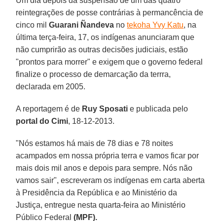
Um dia depois da suspensão de um das quatro
reintegrações de posse contrárias à permancência de
cinco mil
Guarani Ñandeva
no
tekoha Yvy Katu
, na
última terça-feira, 17, os indígenas anunciaram que
não cumprirão as outras decisões judiciais, estão
"prontos para morrer" e exigem que o governo federal
finalize o processo de demarcação da terrra,
declarada em 2005.
A reportagem é de
Ruy Sposati
e publicada pelo
portal do Cimi
, 18-12-2013.
"Nós estamos há mais de 78 dias e 78 noites
acampados em nossa própria terra e vamos ficar por
mais dois mil anos e depois para sempre. Nós não
vamos sair", escreveram os indígenas em carta aberta
à Presidência da República e ao Ministério da
Justiça, entregue nesta quarta-feira ao Ministério
Público Federal
(MPF).