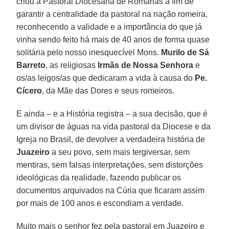
criou a Pastoral Diocesana de Romarias a fim de
garantir a centralidade da pastoral na nação romeira,
reconhecendo a validade e a importância do que já
vinha sendo feito há mais de 40 anos de forma quase
solitária pelo nosso inesquecível Mons.
Murilo de Sá
Barreto
, as religiosas
Irmãs de Nossa Senhora
e
os/as leigos/as que dedicaram a vida à causa do
Pe.
Cícero
, da Mãe das Dores e seus romeiros.
E ainda – e a História registra – a sua decisão, que é
um divisor de águas na vida pastoral da Diocese e da
Igreja no Brasil, de devolver a verdadeira história de
Juazeiro
a seu povo, sem mais tergiversar, sem
mentiras, sem falsas interpretações, sem distorções
ideológicas da realidade, fazendo publicar os
documentos arquivados na Cúria que ficaram assim
por mais de 100 anos e escondiam a verdade.
Muito mais o senhor fez pela pastoral em Juazeiro e