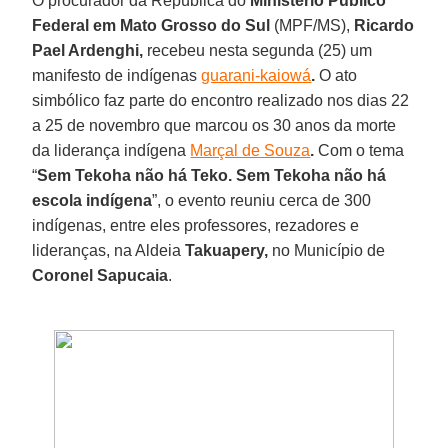
O procurador da República do
Ministério Público
Federal em Mato Grosso do Sul
(MPF/MS),
Ricardo
Pael Ardenghi,
recebeu nesta segunda (25) um
manifesto de indígenas
guarani-kaiowá
.
O ato
simbólico faz parte do encontro realizado nos dias 22
a 25 de novembro que marcou os 30 anos da morte
da liderança indígena
Marçal de Souza
.
Com o tema
“
Sem Tekoha não há Teko. Sem Tekoha não há
escola indígena
”, o evento reuniu cerca de 300
indígenas, entre eles professores, rezadores e
lideranças, na Aldeia
Takuapery,
no Município de
Coronel Sapucaia
.