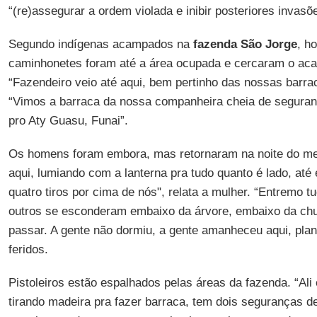
“(re)assegurar a ordem violada e inibir posteriores invasõ
Segundo indígenas acampados na
fazenda São Jorge
, h
caminhonetes foram até a área ocupada e cercaram o ac
“Fazendeiro veio até aqui, bem pertinho das nossas barra
“Vimos a barraca da nossa companheira cheia de seguran
pro Aty Guasu, Funai”.
Os homens foram embora, mas retornaram na noite do me
aqui, lumiando com a lanterna pra tudo quanto é lado, at
quatro tiros por cima de nós", relata a mulher. “Entremo 
outros se esconderam embaixo da árvore, embaixo da chuv
passar. A gente não dormiu, a gente amanheceu aqui, plan
feridos.
Pistoleiros estão espalhados pelas áreas da fazenda. “Al
tirando madeira pra fazer barraca, tem dois seguranças d