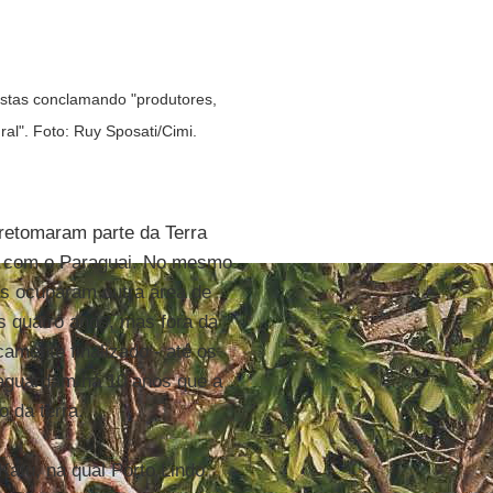
istas conclamando "produtores,
al". Foto: Ruy Sposati/Cimi.
retomaram parte da Terra
ra com o Paraguai. No mesmo
as ocuparam outra área de
s quatro anos, mas fora da
mente finalizado - até os
s aguardam há 10 anos que a
 da terra.
Katu, na qual Porto Lindo