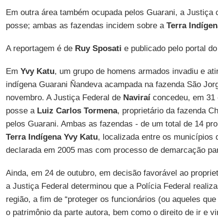
Em outra área também ocupada pelos Guarani, a Justiça 
posse; ambas as fazendas incidem sobre a
Terra Indíge
A reportagem é de
Ruy Sposati
e publicado pelo portal d
Em
Yvy Katu
, um grupo de homens armados invadiu e ati
indígena Guarani Ñandeva acampada na fazenda São Jorge
novembro. A Justiça Federal de
Naviraí
concedeu, em 31 d
posse a
Luiz Carlos Tormena
, proprietário da fazenda 
pelos Guarani. Ambas as fazendas - de um total de 14 pro
Terra Indígena Yvy Katu
, localizada entre os municípios
declarada em 2005 mas com processo de demarcação pa
Ainda, em 24 de outubro, em decisão favorável ao proprie
a Justiça Federal determinou que a Polícia Federal realiz
região, a fim de “proteger os funcionários (ou aqueles qu
o patrimônio da parte autora, bem como o direito de ir e vi