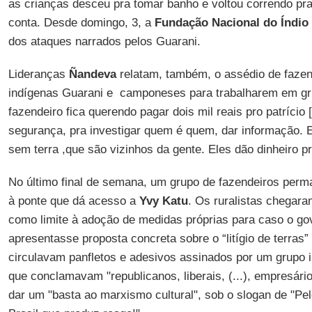
as crianças desceu pra tomar banho e voltou correndo pr
conta. Desde domingo, 3, a
Fundação Nacional do Índio
dos ataques narrados pelos Guarani.
Lideranças
Ñandeva
relatam, também, o assédio de fazend
indígenas Guarani e camponeses para trabalharem em gr
fazendeiro fica querendo pagar dois mil reais pro patrício 
segurança, pra investigar quem é quem, dar informação.
sem terra ,que são vizinhos da gente. Eles dão dinheiro p
No último final de semana, um grupo de fazendeiros pe
à ponte que dá acesso a
Yvy Katu
. Os ruralistas chegara
como limite à adoção de medidas próprias para caso o go
apresentasse proposta concreta sobre o “litígio de terras”
circulavam panfletos e adesivos assinados por um grupo i
que conclamavam "republicanos, liberais, (...), empresários
dar um "basta ao marxismo cultural", sob o slogan de "Pel