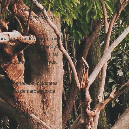
ursos judiciais. Em 2003,
alizaram a primeira retomada
 14 diferentes fazendas na
aria declarando a terra como
res. A demarcação física já
cia da República, ato final
 total da área demarcada,
s de propriedade incidentes
 processo demarcatório da