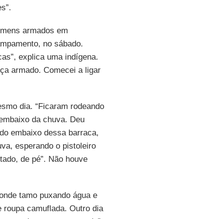
es”.
omens armados em
ampamento, no sábado.
cas”, explica uma indígena.
ça armado. Comecei a ligar
smo dia. “Ficaram rodeando
é embaixo da chuva. Deu
tudo embaixo dessa barraca,
a, esperando o pistoleiro
tado, de pé”. Não houve
i onde tamo puxando água e
e roupa camuflada. Outro dia