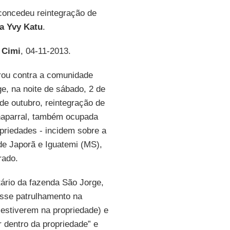
concedeu reintegração de
na Yvy Katu
.
o
Cimi
, 04-11-2013.
rou contra a comunidade
, na noite de sábado, 2 de
e outubro, reintegração de
Chaparral, também ocupada
priedades - incidem sobre a
 de Japorã e Iguatemi (MS),
rado.
tário da fazenda São Jorge,
asse patrulhamento na
e estiverem na propriedade) e
r dentro da propriedade” e