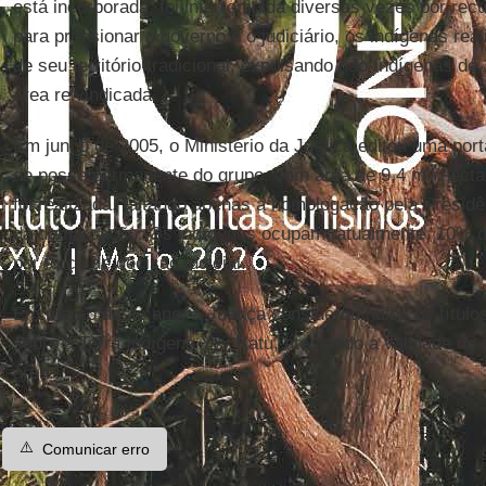
está incorporada, foi interrompida diversas vezes por rec
para pressionar o governo e o judiciário, os indígenas re
de seu território tradicional, expulsando não-indígenas de
área reivindicada.
Em junho de 2005, o Ministério da Justiça editou uma port
de posse permanente do grupo, com área de 9,4 mil hecta
foi realizada, faltando apenas a homologação pela Presidên
da demarcação. Os indígenas ocupam, atualmente, 10% do
por força de decisão judicial.
Em março deste ano, a Justiça considerou nulos os título
sobre a Terra Indígena Yvy Katu, atestando a validade do
área.
⚠️
Comunicar erro