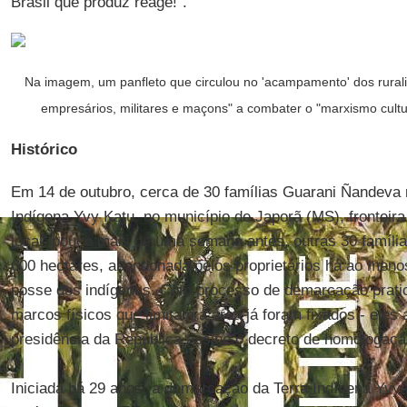
Brasil que produz reage!".
Na imagem, um panfleto que circulou no 'acampamento' dos rural
empresários, militares e maçons" a combater o "marxismo cultur
Histórico
Em 14 de outubro, cerca de 30 famílias Guarani Ñandeva 
Indígena Yvy Katu, no município de Japorã (MS), frontei
local, pouco mais de uma semana antes, outras 30 famíli
600 hectares, abandonada pelos proprietários há ao meno
posse dos indígenas. Com processo de demarcação pratica
marcos físicos que limitam a área já foram fixados - ele
presidência da República assine o decreto de homologação
Iniciada há 29 anos, a demarcação da Terra Indígena Yvy 