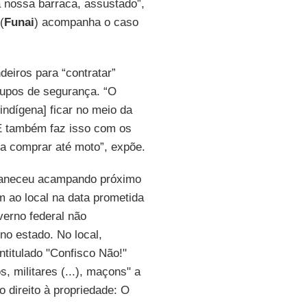
a nossa barraca, assustado”,
(
Funai
) acompanha o caso
eiros para “contratar”
upos de segurança. “O
[indígena] ficar no meio da
 E também faz isso com os
ra comprar até moto”, expõe.
rmaneceu acampando próximo
m ao local na data prometida
verno federal não
 no estado. No local,
ntitulado "Confisco Não!"
, militares (...), maçons" a
o direito à propriedade: O