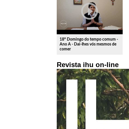
play_circle_outline
18º Domingo do tempo comum -
Ano A - Dai-lhes vós mesmos de
comer
Revista ihu on-line