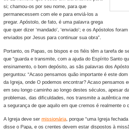
si; chamou-os por seu nome, para que
permanecessem com ele e para enviá-los a
pregar. Apóstolo, de fato, é uma palavra grega
que quer dizer ‘mandado’, ‘enviado’; e os Apóstolos fora
enviados por Jesus para continuar sua obra”.
Portanto, os Papas, os bispos e os fiéis têm a tarefa de s
que “guarda e transmite, com a ajuda do Espírito Santo qu
ensinamento, o bom depósito, as sãs palavras dos Apósto
perguntou: “Acaso pensamos quão importante é este dom 
da Igreja, onde O podemos encontrar? Acaso pensamos e
em seu longo caminho ao longo destes séculos, apesar da
problemas, das dificuldades, nos transmite a autêntica m
a segurança de que aquilo em que cremos é realmente o 
A Igreja deve ser
missionária
, porque “uma Igreja fechada t
disse o Papa, e os crentes devem estar dispostos à miss