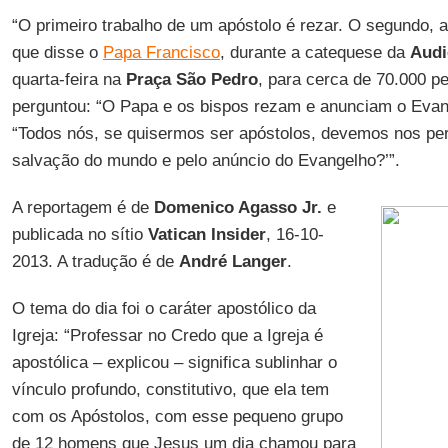
“O primeiro trabalho de um apóstolo é rezar. O segundo, a
que disse o
Papa Francisco
, durante a catequese da
Audi
quarta-feira na
Praça São Pedro
, para cerca de 70.000 p
perguntou: “O Papa e os bispos rezam e anunciam o Evan
“Todos nós, se quisermos ser apóstolos, devemos nos per
salvação do mundo e pelo anúncio do Evangelho?’”.
A reportagem é de
Domenico Agasso Jr.
e
publicada no sítio
Vatican Insider
, 16-10-
2013. A tradução é de
André Langer
.
O tema do dia foi o caráter apostólico da
Igreja: “Professar no Credo que a Igreja é
apostólica – explicou – significa sublinhar o
vínculo profundo, constitutivo, que ela tem
com os Apóstolos, com esse pequeno grupo
de 12 homens que Jesus um dia chamou para