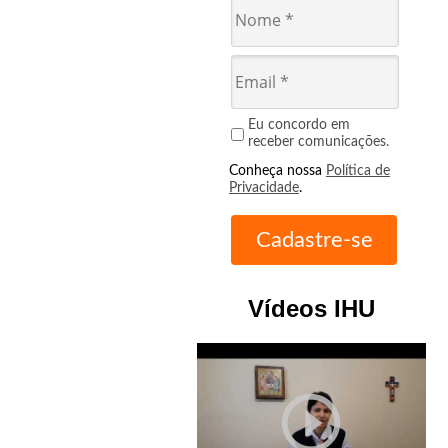
Eu concordo em
receber comunicações.
Conheça nossa
Política de
Privacidade
.
Vídeos IHU
play_circle_outline