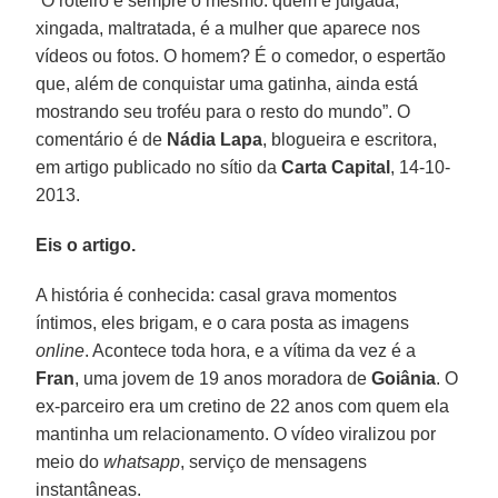
“O roteiro é sempre o mesmo: quem é julgada,
xingada, maltratada, é a mulher que aparece nos
vídeos ou fotos. O homem? É o comedor, o espertão
que, além de conquistar uma gatinha, ainda está
mostrando seu troféu para o resto do mundo”. O
comentário é de
Nádia Lapa
, blogueira e escritora,
em artigo publicado no sítio da
Carta Capital
, 14-10-
2013.
Eis o artigo.
A história é conhecida: casal grava momentos
íntimos, eles brigam, e o cara posta as imagens
online
. Acontece toda hora, e a vítima da vez é a
Fran
, uma jovem de 19 anos moradora de
Goiânia
. O
ex-parceiro era um cretino de 22 anos com quem ela
mantinha um relacionamento. O vídeo viralizou por
meio do
whatsapp
, serviço de mensagens
instantâneas.