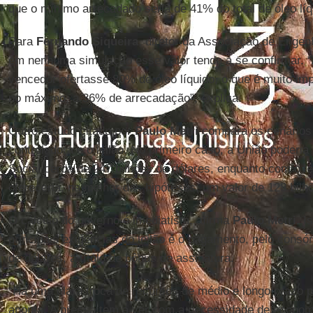
que o mínimo arrecadado seria de 41% do total de óleo líq
Para
Fernando Siqueira
, diretor da Associação de Engen
em nenhuma simulação esse valor tende a se confirmar. “
vencedor ofertasse 80% de óleo líquido, o que é muito imp
no máximo, a 36% de arrecadação”, explica.
Outro estudo citado por
Paulo Metri
compara os cenários 
controladora e o leilão. No primeiro caso, a União poderi
Social cerca de 247 bilhões de dólares, enquanto com o l
ofereceria, na melhor das hipóteses, um valor de 128 bilh
O cálculo do governo é imediatista, afirma
Paulo Metri.
Is
principais exigências do leilão é o pagamento, pelo consó
de dólares, a título de bônus de assinatura.
“Há uma clara troca de recursos de médio e longo prazo p
aponta. A pressa tem a ver com a necessidade de economi