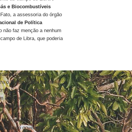
Gás e Biocombustíveis
e Fato, a assessoria do órgão
cional de Política
ção não faz menção a nenhum
o campo de Libra, que poderia
etrobras também pode
ra o Fundo Social do pré-
Fundo Social é poupança
em áreas estratégicas como
edução da pobreza.
, ou seja, descontado os
mativas do governo apontam