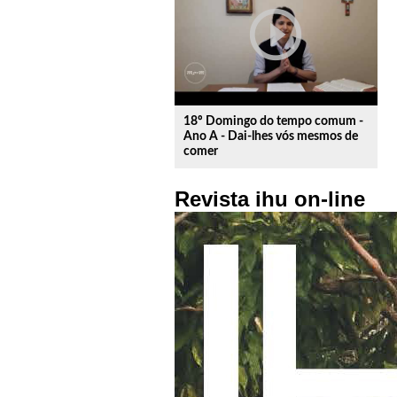
play_circle_outline
18º Domingo do tempo comum -
Ano A - Dai-lhes vós mesmos de
comer
Revista ihu on-line