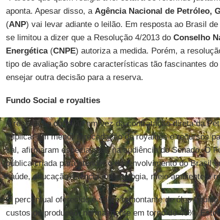
aponta. Apesar disso, a
Agência Nacional de Petróleo, 
(
ANP
) vai levar adiante o leilão. Em resposta ao Brasil d
se limitou a dizer que a Resolução 4/2013 do
Conselho Na
Energética
(
CNPE
) autoriza a medida. Porém, a resolu
tipo de avaliação sobre características tão fascinantes d
ensejar outra decisão para a reserva.
Fundo Social e royalties
A realização do leilão em vez da contratação direta da P
implicar em menor arrecadação de royalties e recursos pa
sal, afirmaram especialistas na audiência do Senado. O 
pública criada para atender o desenvolvimento do Brasil 
saúde, educação, ciência e tecnologia, meio ambiente e r
O percentual oferecido é sobre o montante de óleo líquido
custos de produção, normalmente em torno de 40%. Esti