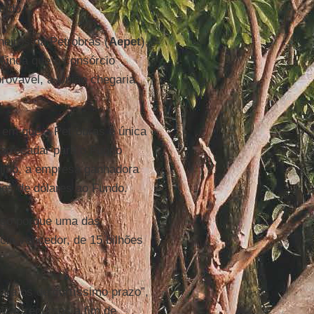
uido.
heiros da Petrobrás (
Aepet
),
Ainda que o consórcio
rovável, a União chegaria,
em que a Petrobras é única
a arrecadar para o Fundo
eilão, a empresa ganhadora
ões de dólares ao Fundo.
so porque uma das
rcio vencedor, de 15 bilhões
ara os de curtíssimo prazo”,
zar recursos a fim de