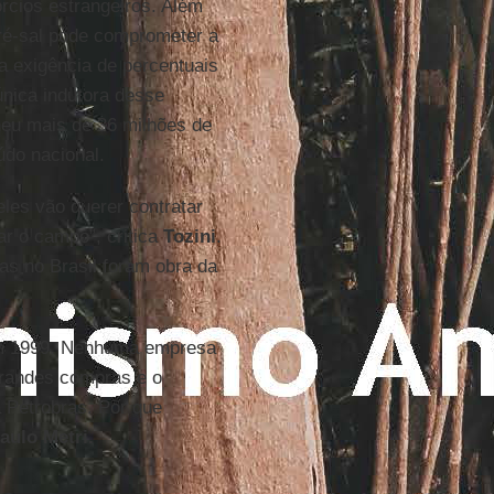
rcios estrangeiros. Além
pré-sal pode comprometer a
a exigência de percentuais
 única indutora desse
heu mais de 36 milhões de
do nacional.
eles vão querer contratar
r o campo”, critica
Tozini
.
as no Brasil foram obra da
, em 1999. Nenhuma empresa
grandes compras e o
 Petrobras. Por que
aulo Metri.