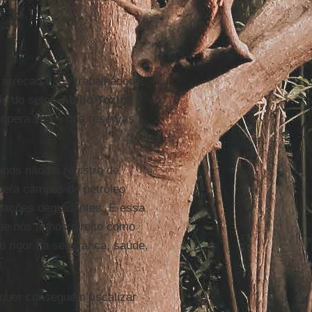
arrecadar, os trabalhadores
ão do setor.
Abílio Tozini,
opera 100% das reservas
anos não há registro de
era campos de petróleo
ituações degradantes. É essa
ue nós temos direito como
o rigor na segurança, saúde,
sequer conseguem fiscalizar