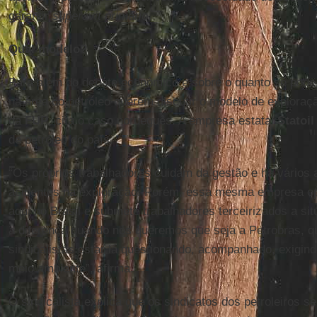
garantir
superávit primário
.
Qual modelo?
Para além do debate econômico e sobre o quanto se pode 
na área do petróleo querem discutir o modelo de exploraç
da
FUP
, cita o caso norueguês. A empresa estatal
Statoil
de petróleo do país.
“Os próprios trabalhadores cuidam da gestão e há vários 
acidentes na exploração. Porém, essa mesma empresa op
aqui no Brasil e submete trabalhadores terceirizados a s
a diferença quando nós queremos que seja a Petrobras, q
sindicalistas estar lá questionando, acompanhado, exigind
meio ambiente”, afirma.
O sindicalista explica que os sindicatos dos petroleiros 