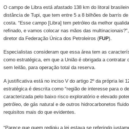
O campo de Libra está afastado 138 km do litoral brasile
distância de Tupi, que tem entre 5 a 8 bilhões de barris d
costa. “Esse campo [Libra] tem petróleo da melhor qualid
refinado, e vamos colocar nas mãos das multinacionais?”
diretor da Federação Única dos Petroleiros (
FUP
).
Especialistas consideram que essa área tem as caracterís
como estratégica, em que a União é obrigada a contratar 
sem leilão, para operação total da reserva.
A justificativa está no inciso V do artigo 2º da própria lei
estratégica é descrita como “região de interesse para o de
caracterizada pelo baixo risco exploratório e elevado pot
petróleo, de gás natural e de outros hidrocarbonetos fluid
requisitos mais do que evidentes.
“Parece que quem redigiu a lei estava se referindo justam