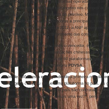
condições de trabalho em plataformas operadas por consó
disso, a presença de capital estrangeiro nos campos do 
cadeia produtiva nacional ligada ao petróleo. Mesmo com 
de conteúdo nacional, é a Petrobras a principal e, talvez,
desenvolvimento. Entre 2011 e 2012, a ANP aplicou recol
reais em multas pelo descumprimento das cotas de conteú
“Ora, se for um consórcio chinês o vencedor, é claro que 
trabalhadores chineses, embarcações chinesas para opera
Ele lembra ainda que as mais de 60 plataformas construíd
Petrobras e da estatal venezuelana
PDVSA
.
“A lei de leilões está em vigor desde a primeira rodada
estrangeira comprou sequer uma plataforma no país. As 
desenvolvimento tecnológico no país são contratados pela
desperdiçarmos essa chance mais uma vez?”, pergunta
P