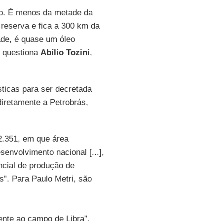
iro. É menos da metade da
e reserva e fica a 300 km da
ade, é quase um óleo
, questiona
Abílio Tozini
,
ticas para ser decretada
diretamente a Petrobrás,
 12.351, em que área
senvolvimento nacional [...],
encial de produção de
os”. Para Paulo Metri, são
ente ao campo de Libra”,