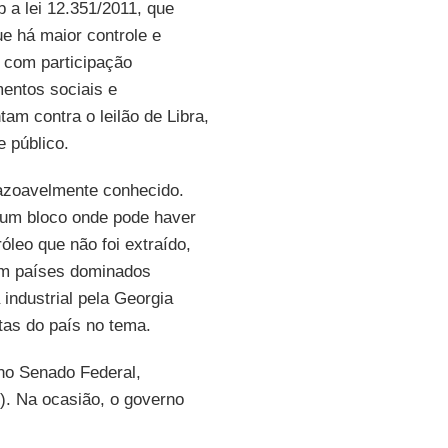
b a lei 12.351/2011, que
ue há maior controle e
 com participação
entos sociais e
am contra o leilão de Libra,
e público.
razoavelmente conhecido.
de um bloco onde pode haver
róleo que não foi extraído,
em países dominados
industrial pela Georgia
tas do país no tema.
 no Senado Federal,
. Na ocasião, o governo