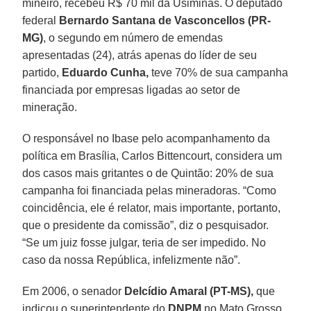
mineiro, recebeu R$ 70 mil da Usiminas. O deputado
federal
Bernardo Santana de Vasconcellos (PR-
MG)
, o segundo em número de emendas
apresentadas (24), atrás apenas do líder de seu
partido,
Eduardo Cunha,
teve 70% de sua campanha
financiada por empresas ligadas ao setor de
mineração.
O responsável no Ibase pelo acompanhamento da
política em Brasília, Carlos Bittencourt, considera um
dos casos mais gritantes o de Quintão: 20% de sua
campanha foi financiada pelas mineradoras. “Como
coincidência, ele é relator, mais importante, portanto,
que o presidente da comissão”, diz o pesquisador.
“Se um juiz fosse julgar, teria de ser impedido. No
caso da nossa República, infelizmente não”.
Em 2006, o senador
Delcídio Amaral (PT-MS),
que
indicou o superintendente do
DNPM
no Mato Grosso