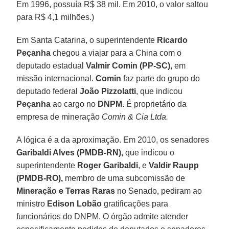
Em 1996, possuía R$ 38 mil. Em 2010, o valor saltou
para R$ 4,1 milhões.)
Em Santa Catarina, o superintendente
Ricardo
Peçanha
chegou a viajar para a China com o
deputado estadual
Valmir Comin (PP-SC),
em
missão internacional.
Comin
faz parte do grupo do
deputado federal
João Pizzolatti
, que indicou
Peçanha
ao cargo no
DNPM
. É proprietário da
empresa de mineração
Comin & Cia Ltda.
A lógica é a da aproximação. Em 2010, os senadores
Garibaldi Alves (PMDB-RN),
que indicou o
superintendente
Roger Garibaldi
, e
Valdir Raupp
(PMDB-RO),
membro de uma subcomissão de
Mineração e Terras Raras
no Senado, pediram ao
ministro
Edison Lobão
gratificações para
funcionários do DNPM. O órgão admite atender