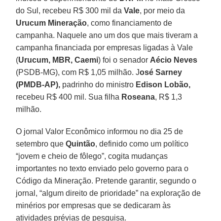
do Sul, recebeu R$ 300 mil da
Vale
, por meio da
Urucum Mineração
, como financiamento de
campanha. Naquele ano um dos que mais tiveram a
campanha financiada por empresas ligadas à Vale
(
Urucum, MBR, Caemi
) foi o senador
Aécio Neves
(PSDB-MG), com R$ 1,05 milhão. J
osé Sarney
(PMDB-AP),
padrinho do ministro
Edison Lobão,
recebeu R$ 400 mil. Sua filha
Roseana
, R$ 1,3
milhão.
O jornal Valor Econômico informou no dia 25 de
setembro que
Quintão
, definido como um político
“jovem e cheio de fôlego”, cogita mudanças
importantes no texto enviado pelo governo para o
Código da Mineração. Pretende garantir, segundo o
jornal, “algum direito de prioridade” na exploração de
minérios por empresas que se dedicaram às
atividades prévias de pesquisa.