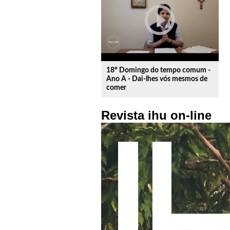
play_circle_outline
18º Domingo do tempo comum -
Ano A - Dai-lhes vós mesmos de
comer
Revista ihu on-line