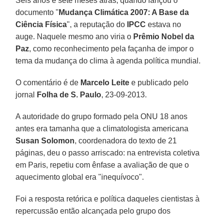
Seis anos e sete meses atrás, quando lançou o
documento "
Mudança Climática 2007: A Base da
Ciência Física
", a reputação do
IPCC
estava no
auge. Naquele mesmo ano viria o
Prêmio Nobel da
Paz
, como reconhecimento pela façanha de impor o
tema da mudança do clima à agenda política mundial.
O comentário é de
Marcelo Leite
e publicado pelo
jornal
Folha de S. Paulo
, 23-09-2013.
A autoridade do grupo formado pela ONU 18 anos
antes era tamanha que a climatologista americana
Susan Solomon
, coordenadora do texto de 21
páginas, deu o passo arriscado: na entrevista coletiva
em Paris, repetiu com ênfase a avaliação de que o
aquecimento global era "inequívoco".
Foi a resposta retórica e política daqueles cientistas à
repercussão então alcançada pelo grupo dos