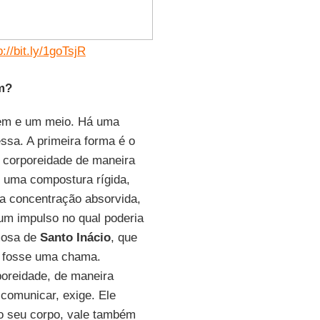
p://bit.ly/1goTsjR
m?
m e um meio. Há uma
sa. A primeira forma é o
a corporeidade de maneira
m uma compostura rígida,
da concentração absorvida,
um impulso no qual poderia
amosa de
Santo Inácio
, que
e fosse uma chama.
oreidade, de maneira
comunicar, exige. Ele
o seu corpo, vale também