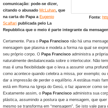
comunicação: pode-se dizer,
citando o abusado
McLuhan
, que
na carta do Papa a
Eugenio
Fonte
:
htt
Scalfari
publicada pelo La
Repubblica que o meio é parte integrante da mensage
Certamente. Para o
Papa Francisco
não há uma mensage
mensagem que plasma e modela a forma na qual se expres
seu próprio corpo. O
Papa Francisco
administra a própri
naturalmente desbalanceada sobre o interlocutor. Não te
mas é uma flexibilidade que o leva a assumir uma profun
como acontece quando celebra a missa, por exemplo; ou 
dar a impressão de perder o equilíbrio. A estátua mais f
está em Roma na Igreja do Gesú, o faz aparecer como s
Exatamente assim, o
Papa Francisco
administra sua corp
plástica, assumindo a postura que a mensagem, que quer 
mesmo se transforma em “mensagem”. Se isto vale para 