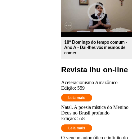
play_circle_outline
18º Domingo do tempo comum -
Ano A - Dai-lhes vós mesmos de
comer
Revista ihu on-line
Aceleracionismo Amazônico
Edição: 559
Leia mais
Natal. A poesia mística do Menino
Deus no Brasil profundo
Edição: 558
Leia mais
O veneno automático e infinito do